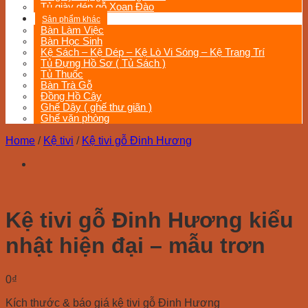
Tủ giày dép gỗ Xoan Đào
Sản phẩm khác
Bàn Làm Việc
Bàn Học Sinh
Kệ Sách – Kệ Dép – Kệ Lò Vi Sóng – Kệ Trang Trí
Tủ Đựng Hồ Sơ ( Tủ Sách )
Tủ Thuốc
Bàn Trà Gỗ
Đồng Hồ Cây
Ghế Dây ( ghế thư giãn )
Ghế văn phòng
Home
/
Kệ tivi
/
Kệ tivi gỗ Đinh Hương
Kệ tivi gỗ Đinh Hương kiểu
nhật hiện đại – mẫu trơn
0
₫
Kích thước & báo giá kệ tivi gỗ Đinh Hương