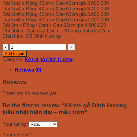
Dài 1m2 x Rộng 40cm x Cao 63cm giá 3.000.000
Dài 1m4 x Rộng 40cm x Cao 63cm giá 3.400.000
Dài 1m6 x Rộng 40cm x Cao 63cm giá 3.800.000
Dài 1m8 x Rộng 40cm x Cao 63cm giá 4.200.000
Dài 2m x Rộng 40cm x Cao 63cm giá 4.600.000
Chú thích : Ván dày 1,5cm – Khung cánh dày 2cm
Chất liệu : Gỗ Đinh Hương
Kệ
tivi
Add to cart
gỗ
Category:
Kệ tivi gỗ Đinh Hương
Đinh
Hương
Reviews (0)
kiểu
nhật
Reviews
hiện
đại
There are no reviews yet.
-
mẫu
Be the first to review “Kệ tivi gỗ Đinh Hương
trơn
kiểu nhật hiện đại – mẫu trơn”
quantity
Your rating
*
Your review
*