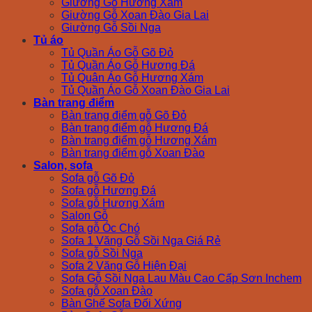
Giường Gỗ Hương Xám
Giường Gỗ Xoan Đào Gia Lai
Giường Gỗ Sồi Nga
Tủ áo
Tủ Quần Áo Gỗ Gõ Đỏ
Tủ Quần Áo Gỗ Hương Đá
Tủ Quân Áo Gỗ Hương Xám
Tủ Quần Áo Gỗ Xoan Đào Gia Lai
Bàn trang điểm
Bàn trang điểm gỗ Gõ Đỏ
Bàn trang điểm gỗ Hương Đá
Bàn trang điểm gỗ Hương Xám
Bàn trang điểm gỗ Xoan Đào
Salon, sofa
Sofa gỗ Gõ Đỏ
Sofa gỗ Hương Đá
Sofa gỗ Hương Xám
Salon Gỗ
Sofa gỗ Óc Chó
Sofa 1 Văng Gỗ Sồi Nga Giá Rẻ
Sofa gỗ Sồi Nga
Sofa 2 Văng Gỗ Hiện Đại
Sofa Gỗ Sồi Nga Lau Màu Cao Cấp Sơn Inchem
Sofa gỗ Xoan Đào
Bàn Ghế Sofa Đối Xứng