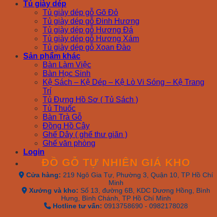
Tủ giày dép
Tủ giày dép gỗ Gõ Đỏ
Tủ giày dép gỗ Đinh Hương
Tủ giày dép gỗ Hương Đá
Tủ giày dép gỗ Hương Xám
Tủ giày dép gỗ Xoan Đào
Sản phẩm khác
Bàn Làm Việc
Bàn Học Sinh
Kệ Sách – Kệ Dép – Kệ Lò Vi Sóng – Kệ Trang
Trí
Tủ Đựng Hồ Sơ ( Tủ Sách )
Tủ Thuốc
Bàn Trà Gỗ
Đồng Hồ Cây
Ghế Dây ( ghế thư giãn )
Ghế văn phòng
Login
ĐỒ GỖ TỰ NHIÊN GIÁ KHO
Cửa hàng:
219 Ngô Gia Tự, Phường 3, Quận 10, TP Hồ Chí
Minh
Xưởng và kho:
Số 13, đường 6B, KDC Dương Hồng, Bình
Hưng, Bình Chánh, TP Hồ Chí Minh
Hotline tư vấn:
0913758690 - 0982178028