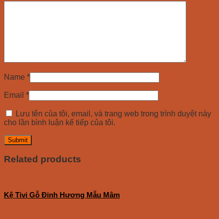
Name
*
Email
*
Lưu tên của tôi, email, và trang web trong trình duyệt này
cho lần bình luận kế tiếp của tôi.
Related products
Kệ Tivi Gỗ Đinh Hương Mẫu Mâm