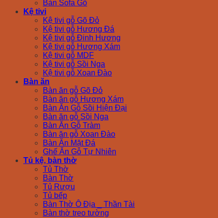
Bàn Sofa Gỗ
Kệ tivi
Kệ tivi gỗ Gõ Đỏ
Kệ tivi gỗ Hương Đá
Kệ tivi gỗ Đinh Hương
Kệ tivi gỗ Hương Xám
Kệ tivi gỗ MDF
Kệ tivi gỗ Sồi Nga
Kệ tivi gỗ Xoan Đào
Bàn ăn
Bàn ăn gỗ Gõ Đỏ
Bàn ăn gỗ Hương Xám
Bàn Ăn Gỗ Sồi Hiện Đại
Bàn ăn gỗ Sồi Nga
Bàn Ăn Gỗ Tràm
Bàn ăn gỗ Xoan Đào
Bàn Ăn Mặt Đá
Ghế Ăn Gỗ Tự Nhiên
Tủ kệ, bàn thờ
Tủ Thờ
Bàn Thờ
Tủ Rượu
Tủ bếp
Bàn Thờ Ô Địa _ Thần Tài
Bàn thờ treo tường