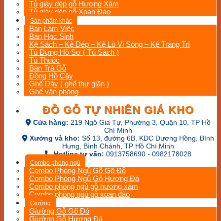
Tủ giày dép gỗ Hương Xám
Tủ giày dép gỗ Xoan Đào
Sản phẩm khác
Bàn Làm Việc
Bàn Học Sinh
Kệ Sách – Kệ Dép – Kệ Lò Vi Sóng – Kệ Trang Trí
Tủ Đựng Hồ Sơ ( Tủ Sách )
Tủ Thuốc
Bàn Trà Gỗ
Đồng Hồ Cây
Ghế Dây ( ghế thư giãn )
Ghế văn phòng
ĐỒ GỖ TỰ NHIÊN GIÁ KHO
Cửa hàng:
219 Ngô Gia Tự, Phường 3, Quận 10, TP Hồ
Chí Minh
Xưởng và kho:
Số 13, đường 6B, KDC Dương Hồng, Bình
Hưng, Bình Chánh, TP Hồ Chí Minh
Hotline tư vấn:
0913758690 - 0982178028
Combo phòng ngủ
Combo Phòng Ngủ Gỗ Gõ Đỏ
Combo Phòng Ngủ Gỗ Hương Đá
Combo phòng ngủ gỗ hương xám
Combo phòng ngủ gỗ xoan đào
Giường
Giường Gỗ Gõ Đỏ
Giường Gỗ Hương Đá