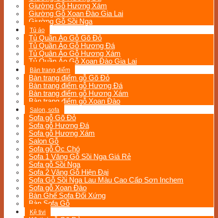
Giường Gỗ Hương Xám
Giường Gỗ Xoan Đào Gia Lai
Giường Gỗ Sồi Nga
Tủ áo
Tủ Quần Áo Gỗ Gõ Đỏ
Tủ Quần Áo Gỗ Hương Đá
Tủ Quân Áo Gỗ Hương Xám
Tủ Quần Áo Gỗ Xoan Đào Gia Lai
Bàn trang điểm
Bàn trang điểm gỗ Gõ Đỏ
Bàn trang điểm gỗ Hương Đá
Bàn trang điểm gỗ Hương Xám
Bàn trang điểm gỗ Xoan Đào
Salon, sofa
Sofa gỗ Gõ Đỏ
Sofa gỗ Hương Đá
Sofa gỗ Hương Xám
Salon Gỗ
Sofa gỗ Óc Chó
Sofa 1 Văng Gỗ Sồi Nga Giá Rẻ
Sofa gỗ Sồi Nga
Sofa 2 Văng Gỗ Hiện Đại
Sofa Gỗ Sồi Nga Lau Màu Cao Cấp Sơn Inchem
Sofa gỗ Xoan Đào
Bàn Ghế Sofa Đối Xứng
Bàn Sofa Gỗ
Kệ tivi