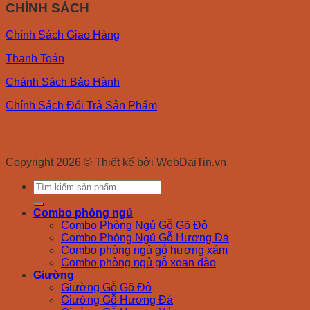
CHÍNH SÁCH
Chính Sách Giao Hàng
Thanh Toán
Chánh Sách Bảo Hành
Chính Sách Đổi Trả Sản Phẩm
Copyright 2026 © Thiết kế bởi WebDaiTin.vn
Search
for:
Combo phòng ngủ
Combo Phòng Ngủ Gỗ Gõ Đỏ
Combo Phòng Ngủ Gỗ Hương Đá
Combo phòng ngủ gỗ hương xám
Combo phòng ngủ gỗ xoan đào
Giường
Giường Gỗ Gõ Đỏ
Giường Gỗ Hương Đá