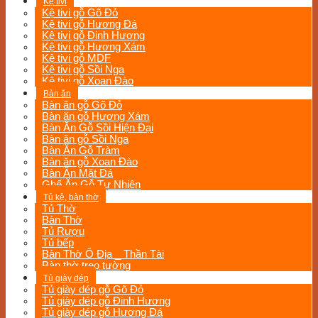
Kệ tivi
Kệ tivi gỗ Gõ Đỏ
Kệ tivi gỗ Hương Đá
Kệ tivi gỗ Đinh Hương
Kệ tivi gỗ Hương Xám
Kệ tivi gỗ MDF
Kệ tivi gỗ Sồi Nga
Kệ tivi gỗ Xoan Đào
Bàn ăn
Bàn ăn gỗ Gõ Đỏ
Bàn ăn gỗ Hương Xám
Bàn Ăn Gỗ Sồi Hiện Đại
Bàn ăn gỗ Sồi Nga
Bàn Ăn Gỗ Tràm
Bàn ăn gỗ Xoan Đào
Bàn Ăn Mặt Đá
Ghế Ăn Gỗ Tự Nhiên
Tủ kệ, bàn thờ
Tủ Thờ
Bàn Thờ
Tủ Rượu
Tủ bếp
Bàn Thờ Ô Địa _ Thần Tài
Bàn thờ treo tường
Tủ giày dép
Tủ giày dép gỗ Gõ Đỏ
Tủ giày dép gỗ Đinh Hương
Tủ giày dép gỗ Hương Đá