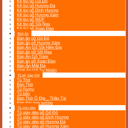
Kệ tivi gỗ Gõ Đỏ
Kệ tivi gỗ Hương Đá
Kệ tivi gỗ Đinh Hương
Kệ tivi gỗ Hương Xám
Kệ tivi gỗ MDF
Kệ tivi gỗ Sồi Nga
Kệ tivi gỗ Xoan Đào
Bàn ăn
Bàn ăn gỗ Gõ Đỏ
Bàn ăn gỗ Hương Xám
Bàn Ăn Gỗ Sồi Hiện Đại
Bàn ăn gỗ Sồi Nga
Bàn Ăn Gỗ Tràm
Bàn ăn gỗ Xoan Đào
Bàn Ăn Mặt Đá
Ghế Ăn Gỗ Tự Nhiên
Tủ kệ, bàn thờ
Tủ Thờ
Bàn Thờ
Tủ Rượu
Tủ bếp
Bàn Thờ Ô Địa _ Thần Tài
Bàn thờ treo tường
Tủ giày dép
Tủ giày dép gỗ Gõ Đỏ
Tủ giày dép gỗ Đinh Hương
Tủ giày dép gỗ Hương Đá
Tủ giày dép gỗ Hương Xám