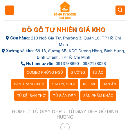
Skip
to
content
ĐỒ GỖ TỰ NHIÊN GIÁ KHO
Cửa hàng:
219 Ngô Gia Tự, Phường 3, Quận 10, TP Hồ Chí
Minh
Xưởng và kho:
Số 13, đường 6B, KDC Dương Hồng, Bình Hưng,
Bình Chánh, TP Hồ Chí Minh
Hotline tư vấn:
0913758690 - 0982178028
COMBO PHÒNG NGỦ
GIƯỜNG
TỦ ÁO
BÀN TRANG ĐIỂM
SALON, SOFA
KỆ TIVI
BÀN ĂN
TỦ KỆ, BÀN THỜ
TỦ GIÀY DÉP
SẢN PHẨM KHÁC
HOME
/
TỦ GIÀY DÉP
/
TỦ GIÀY DÉP GỖ ĐINH
HƯƠNG