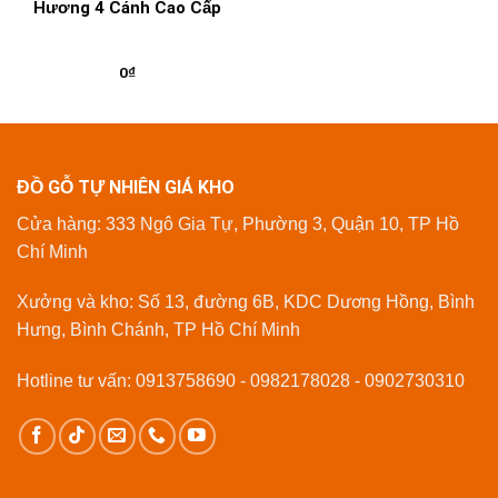
Hương 4 Cánh Cao Cấp
0
₫
ĐỒ GỖ TỰ NHIÊN GIÁ KHO
Cửa hàng: 333 Ngô Gia Tự, Phường 3, Quận 10, TP Hồ
Chí Minh
Xưởng và kho: Số 13, đường 6B, KDC Dương Hồng, Bình
Hưng, Bình Chánh, TP Hồ Chí Minh
Hotline tư vấn: 0913758690 - 0982178028 - 0902730310