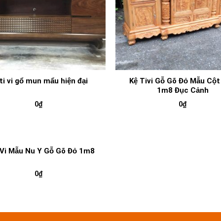
Kệ Tivi Gỗ Gõ Đỏ Mẫu Cột
ti vi gổ mun mẩu hiện đại
1m8 Đục Cảnh
0
₫
0
₫
iVi Mẫu Nu Y Gỗ Gõ Đỏ 1m8
0
₫