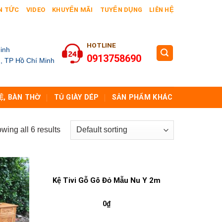
N TỨC
VIDEO
KHUYẾN MÃI
TUYỂN DỤNG
LIÊN HỆ
HOTLINE
inh
0913758690
, TP Hồ Chí Minh
Ệ, BÀN THỜ
TỦ GIÀY DÉP
SẢN PHẨM KHÁC
wing all 6 results
Kệ Tivi Gỗ Gõ Đỏ Mẫu Nu Y 2m
0
₫