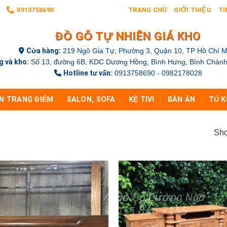
0913758690
TRANG CHỦ
GIỚI THIỆU
TI
ĐỒ GỖ TỰ NHIÊN GIÁ KHO
Cửa hàng:
219 Ngô Gia Tự, Phường 3, Quận 10, TP Hồ Chí M
 và kho:
Số 13, đường 6B, KDC Dương Hồng, Bình Hưng, Bình Chánh
Hotline tư vấn:
0913758690 - 0982178028
N TRANG ĐIỂM
SALON, SOFA
KỆ TIVI
BÀN ĂN
TỦ K
Sho