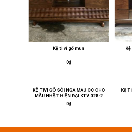
Kệ ti vi gổ mun
Kệ 
0
₫
KỆ TIVI GỖ SỒI NGA MÀU ÓC CHÓ
Kệ T
MẪU NHẬT HIỆN ĐẠI KTV 028-2
0
₫