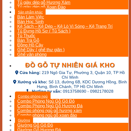
Tủ giày dép gỗ Hương Xám
Tủ giày dép gỗ Xoan Đào
Sản phẩm khác
Bàn Làm Việc
Bàn Học Sinh
Kệ Sách – Kệ Dép – Kệ Lò Vi Sóng – Kệ Trang Trí
Tủ Đựng Hồ Sơ ( Tủ Sách )
Tủ Thuốc
Bàn Trà Gỗ
Đồng Hồ Cây
Ghế Dây ( ghế thư giãn )
Ghế văn phòng
ĐỒ GỖ TỰ NHIÊN GIÁ KHO
Cửa hàng:
219 Ngô Gia Tự, Phường 3, Quận 10, TP Hồ
Chí Minh
Xưởng và kho:
Số 13, đường 6B, KDC Dương Hồng, Bình
Hưng, Bình Chánh, TP Hồ Chí Minh
Hotline tư vấn:
0913758690 - 0982178028
Combo phòng ngủ
Combo Phòng Ngủ Gỗ Gõ Đỏ
Combo Phòng Ngủ Gỗ Hương Đá
Combo phòng ngủ gỗ hương xám
Combo phòng ngủ gỗ xoan đào
Giường
Giường Gỗ Gõ Đỏ
Giường Gỗ Hương Đá