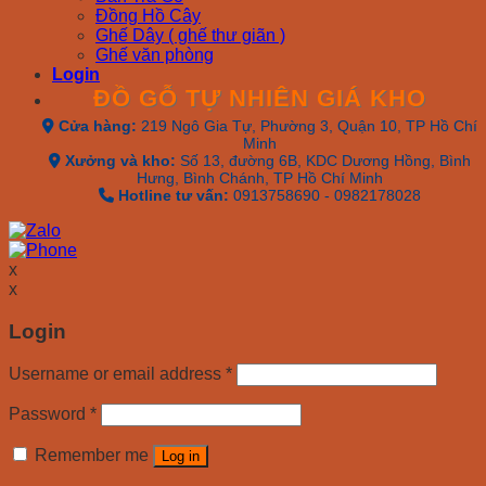
Đồng Hồ Cây
Ghế Dây ( ghế thư giãn )
Ghế văn phòng
Login
ĐỒ GỖ TỰ NHIÊN GIÁ KHO
Cửa hàng:
219 Ngô Gia Tự, Phường 3, Quận 10, TP Hồ Chí
Minh
Xưởng và kho:
Số 13, đường 6B, KDC Dương Hồng, Bình
Hưng, Bình Chánh, TP Hồ Chí Minh
Hotline tư vấn:
0913758690 - 0982178028
x
x
Login
Username or email address
*
Password
*
Remember me
Log in