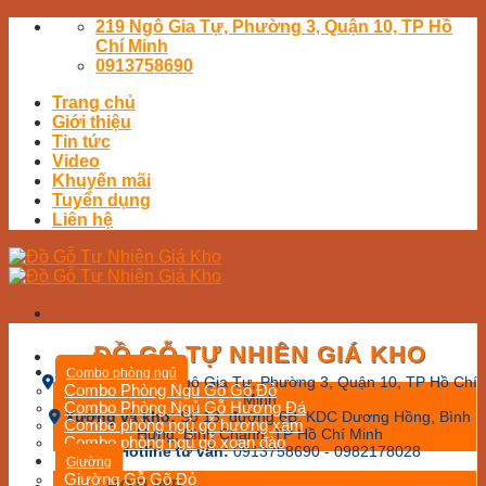
Skip
219 Ngô Gia Tự, Phường 3, Quận 10, TP Hồ
to
Chí Minh
content
0913758690
Trang chủ
Giới thiệu
Tin tức
Video
Khuyến mãi
Tuyển dụng
Liên hệ
ĐỒ GỖ TỰ NHIÊN GIÁ KHO
Combo phòng ngủ
Cửa hàng:
219 Ngô Gia Tự, Phường 3, Quận 10, TP Hồ Chí
Combo Phòng Ngủ Gỗ Gõ Đỏ
Minh
Combo Phòng Ngủ Gỗ Hương Đá
Xưởng và kho:
Số 13, đường 6B, KDC Dương Hồng, Bình
Combo phòng ngủ gỗ hương xám
Hưng, Bình Chánh, TP Hồ Chí Minh
Combo phòng ngủ gỗ xoan đào
Hotline tư vấn:
0913758690 - 0982178028
Giường
Giường Gỗ Gõ Đỏ