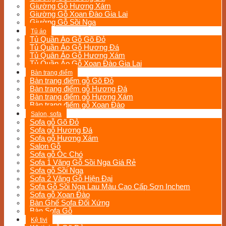
Giường Gỗ Hương Xám
Giường Gỗ Xoan Đào Gia Lai
Giường Gỗ Sồi Nga
Tủ áo
Tủ Quần Áo Gỗ Gõ Đỏ
Tủ Quần Áo Gỗ Hương Đá
Tủ Quân Áo Gỗ Hương Xám
Tủ Quần Áo Gỗ Xoan Đào Gia Lai
Bàn trang điểm
Bàn trang điểm gỗ Gõ Đỏ
Bàn trang điểm gỗ Hương Đá
Bàn trang điểm gỗ Hương Xám
Bàn trang điểm gỗ Xoan Đào
Salon, sofa
Sofa gỗ Gõ Đỏ
Sofa gỗ Hương Đá
Sofa gỗ Hương Xám
Salon Gỗ
Sofa gỗ Óc Chó
Sofa 1 Văng Gỗ Sồi Nga Giá Rẻ
Sofa gỗ Sồi Nga
Sofa 2 Văng Gỗ Hiện Đại
Sofa Gỗ Sồi Nga Lau Màu Cao Cấp Sơn Inchem
Sofa gỗ Xoan Đào
Bàn Ghế Sofa Đối Xứng
Bàn Sofa Gỗ
Kệ tivi