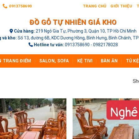
0913758690
TRANG CHỦ
GIỚI THIỆU
T
ĐỒ GỖ TỰ NHIÊN GIÁ KHO
Cửa hàng:
219 Ngô Gia Tự, Phường 3, Quận 10, TP Hồ Chí Minh
 và kho:
Số 13, đường 6B, KDC Dương Hồng, Bình Hưng, Bình Chánh, TP
Hotline tư vấn:
0913758690 - 0982178028
N TRANG ĐIỂM
SALON, SOFA
KỆ TIVI
BÀN ĂN
TỦ KỆ
Sh