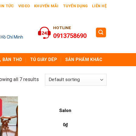
IN TỨC
VIDEO
KHUYẾN MÃI
TUYỂN DỤNG
LIÊN HỆ
HOTLINE
0913758690
 Hồ Chí Minh
, BÀN THỜ
TỦ GIÀY DÉP
SẢN PHẨM KHÁC
owing all 7 results
Salon
0
₫