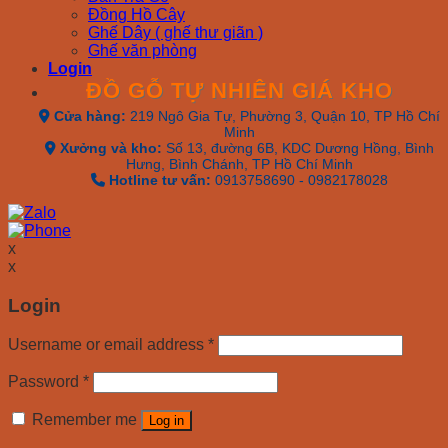
Đồng Hồ Cây
Ghế Dây ( ghế thư giãn )
Ghế văn phòng
Login
ĐỒ GỖ TỰ NHIÊN GIÁ KHO
Cửa hàng:
219 Ngô Gia Tự, Phường 3, Quận 10, TP Hồ Chí
Minh
Xưởng và kho:
Số 13, đường 6B, KDC Dương Hồng, Bình
Hưng, Bình Chánh, TP Hồ Chí Minh
Hotline tư vấn:
0913758690 - 0982178028
x
x
Login
Username or email address
*
Password
*
Remember me
Log in