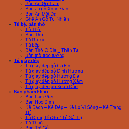
Bàn Ăn Gỗ Tràm
Bàn ăn gỗ Xoan Đào
Bàn Ăn Mặt Đá
Ghế Ăn Gỗ Tự Nhiên
Tủ kệ, bàn thờ
Tủ Thờ
Bàn Thờ
Tủ Rượu
Tủ bếp
Bàn Thờ Ô Địa _ Thần Tài
Bàn thờ treo tường
Tủ giày dép
Tủ giày dép gỗ Gõ Đỏ
Tủ giày dép gỗ Đinh Hương
Tủ giày dép gỗ Hương Đá
Tủ giày dép gỗ Hương Xám
Tủ giày dép gỗ Xoan Đào
Sản phẩm khác
Bàn Làm Việc
Bàn Học Sinh
Kệ Sách – Kệ Dép – Kệ Lò Vi Sóng – Kệ Trang
Trí
Tủ Đựng Hồ Sơ ( Tủ Sách )
Tủ Thuốc
Bàn Trà Gỗ