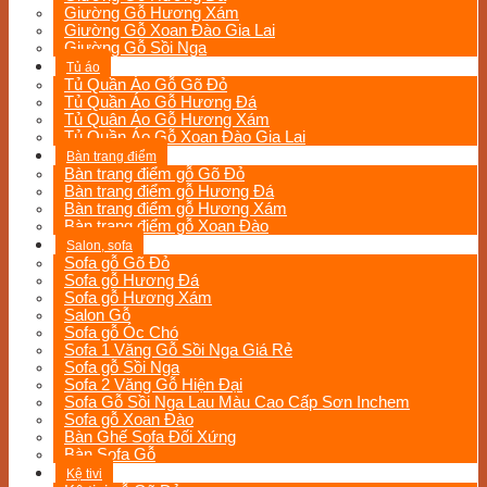
Giường Gỗ Hương Xám
Giường Gỗ Xoan Đào Gia Lai
Giường Gỗ Sồi Nga
Tủ áo
Tủ Quần Áo Gỗ Gõ Đỏ
Tủ Quần Áo Gỗ Hương Đá
Tủ Quân Áo Gỗ Hương Xám
Tủ Quần Áo Gỗ Xoan Đào Gia Lai
Bàn trang điểm
Bàn trang điểm gỗ Gõ Đỏ
Bàn trang điểm gỗ Hương Đá
Bàn trang điểm gỗ Hương Xám
Bàn trang điểm gỗ Xoan Đào
Salon, sofa
Sofa gỗ Gõ Đỏ
Sofa gỗ Hương Đá
Sofa gỗ Hương Xám
Salon Gỗ
Sofa gỗ Óc Chó
Sofa 1 Văng Gỗ Sồi Nga Giá Rẻ
Sofa gỗ Sồi Nga
Sofa 2 Văng Gỗ Hiện Đại
Sofa Gỗ Sồi Nga Lau Màu Cao Cấp Sơn Inchem
Sofa gỗ Xoan Đào
Bàn Ghế Sofa Đối Xứng
Bàn Sofa Gỗ
Kệ tivi