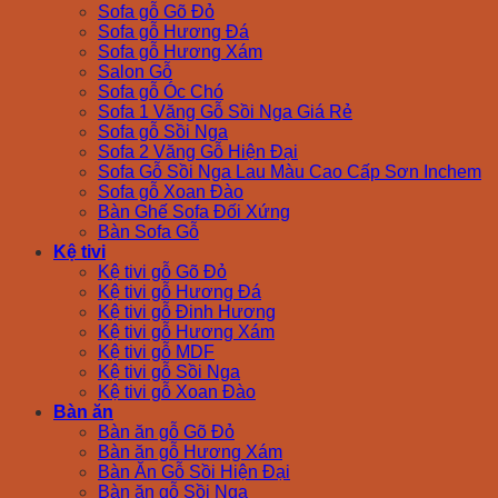
Sofa gỗ Gõ Đỏ
Sofa gỗ Hương Đá
Sofa gỗ Hương Xám
Salon Gỗ
Sofa gỗ Óc Chó
Sofa 1 Văng Gỗ Sồi Nga Giá Rẻ
Sofa gỗ Sồi Nga
Sofa 2 Văng Gỗ Hiện Đại
Sofa Gỗ Sồi Nga Lau Màu Cao Cấp Sơn Inchem
Sofa gỗ Xoan Đào
Bàn Ghế Sofa Đối Xứng
Bàn Sofa Gỗ
Kệ tivi
Kệ tivi gỗ Gõ Đỏ
Kệ tivi gỗ Hương Đá
Kệ tivi gỗ Đinh Hương
Kệ tivi gỗ Hương Xám
Kệ tivi gỗ MDF
Kệ tivi gỗ Sồi Nga
Kệ tivi gỗ Xoan Đào
Bàn ăn
Bàn ăn gỗ Gõ Đỏ
Bàn ăn gỗ Hương Xám
Bàn Ăn Gỗ Sồi Hiện Đại
Bàn ăn gỗ Sồi Nga