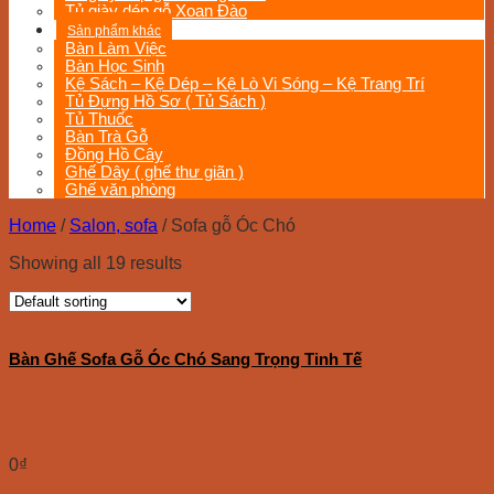
Tủ giày dép gỗ Xoan Đào
Sản phẩm khác
Bàn Làm Việc
Bàn Học Sinh
Kệ Sách – Kệ Dép – Kệ Lò Vi Sóng – Kệ Trang Trí
Tủ Đựng Hồ Sơ ( Tủ Sách )
Tủ Thuốc
Bàn Trà Gỗ
Đồng Hồ Cây
Ghế Dây ( ghế thư giãn )
Ghế văn phòng
Home
/
Salon, sofa
/
Sofa gỗ Óc Chó
Showing all 19 results
Bàn Ghế Sofa Gỗ Óc Chó Sang Trọng Tinh Tế
0
₫