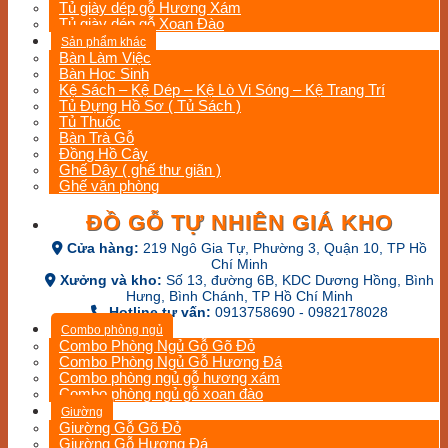
Tủ giày dép gỗ Hương Xám
Tủ giày dép gỗ Xoan Đào
Sản phẩm khác
Bàn Làm Việc
Bàn Học Sinh
Kệ Sách – Kệ Dép – Kệ Lò Vi Sóng – Kệ Trang Trí
Tủ Đựng Hồ Sơ ( Tủ Sách )
Tủ Thuốc
Bàn Trà Gỗ
Đồng Hồ Cây
Ghế Dây ( ghế thư giãn )
Ghế văn phòng
ĐỒ GỖ TỰ NHIÊN GIÁ KHO
Cửa hàng:
219 Ngô Gia Tự, Phường 3, Quận 10, TP Hồ
Chí Minh
Xưởng và kho:
Số 13, đường 6B, KDC Dương Hồng, Bình
Hưng, Bình Chánh, TP Hồ Chí Minh
Hotline tư vấn:
0913758690 - 0982178028
Combo phòng ngủ
Combo Phòng Ngủ Gỗ Gõ Đỏ
Combo Phòng Ngủ Gỗ Hương Đá
Combo phòng ngủ gỗ hương xám
Combo phòng ngủ gỗ xoan đào
Giường
Giường Gỗ Gõ Đỏ
Giường Gỗ Hương Đá