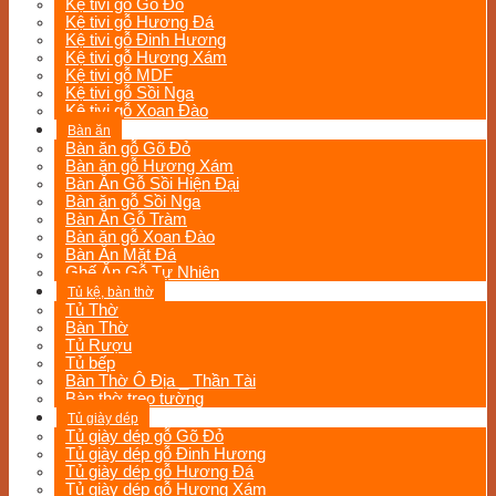
Kệ tivi gỗ Gõ Đỏ
Kệ tivi gỗ Hương Đá
Kệ tivi gỗ Đinh Hương
Kệ tivi gỗ Hương Xám
Kệ tivi gỗ MDF
Kệ tivi gỗ Sồi Nga
Kệ tivi gỗ Xoan Đào
Bàn ăn
Bàn ăn gỗ Gõ Đỏ
Bàn ăn gỗ Hương Xám
Bàn Ăn Gỗ Sồi Hiện Đại
Bàn ăn gỗ Sồi Nga
Bàn Ăn Gỗ Tràm
Bàn ăn gỗ Xoan Đào
Bàn Ăn Mặt Đá
Ghế Ăn Gỗ Tự Nhiên
Tủ kệ, bàn thờ
Tủ Thờ
Bàn Thờ
Tủ Rượu
Tủ bếp
Bàn Thờ Ô Địa _ Thần Tài
Bàn thờ treo tường
Tủ giày dép
Tủ giày dép gỗ Gõ Đỏ
Tủ giày dép gỗ Đinh Hương
Tủ giày dép gỗ Hương Đá
Tủ giày dép gỗ Hương Xám