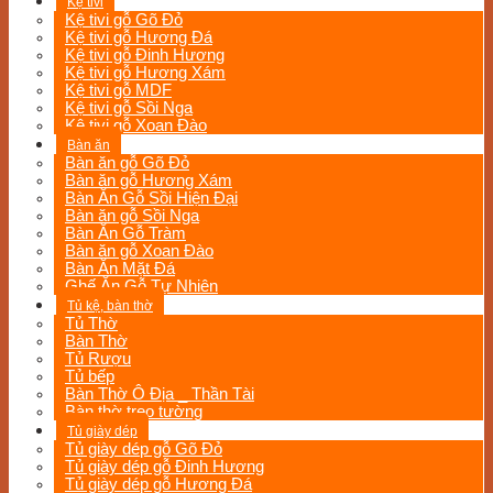
Kệ tivi
Kệ tivi gỗ Gõ Đỏ
Kệ tivi gỗ Hương Đá
Kệ tivi gỗ Đinh Hương
Kệ tivi gỗ Hương Xám
Kệ tivi gỗ MDF
Kệ tivi gỗ Sồi Nga
Kệ tivi gỗ Xoan Đào
Bàn ăn
Bàn ăn gỗ Gõ Đỏ
Bàn ăn gỗ Hương Xám
Bàn Ăn Gỗ Sồi Hiện Đại
Bàn ăn gỗ Sồi Nga
Bàn Ăn Gỗ Tràm
Bàn ăn gỗ Xoan Đào
Bàn Ăn Mặt Đá
Ghế Ăn Gỗ Tự Nhiên
Tủ kệ, bàn thờ
Tủ Thờ
Bàn Thờ
Tủ Rượu
Tủ bếp
Bàn Thờ Ô Địa _ Thần Tài
Bàn thờ treo tường
Tủ giày dép
Tủ giày dép gỗ Gõ Đỏ
Tủ giày dép gỗ Đinh Hương
Tủ giày dép gỗ Hương Đá