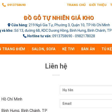
0913758690
TRANG CHỦ
GIỚI THIỆU
T
ĐỒ GỖ TỰ NHIÊN GIÁ KHO
Cửa hàng:
219 Ngô Gia Tự, Phường 3, Quận 10, TP Hồ Chí Minh
 và kho:
Số 13, đường 6B, KDC Dương Hồng, Bình Hưng, Bình Chánh, TP
Hotline tư vấn:
0913758690 - 0982178028
N TRANG ĐIỂM
SALON, SOFA
KỆ TIVI
BÀN ĂN
TỦ KỆ
Liên hệ
 Hồ Chí Minh
 Bình Hưng, Bình Chánh, TP