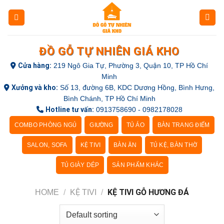
Skip
to
content
ĐỒ GỖ TỰ NHIÊN GIÁ KHO
Cửa hàng:
219 Ngô Gia Tự, Phường 3, Quận 10, TP Hồ Chí
Minh
Xưởng và kho:
Số 13, đường 6B, KDC Dương Hồng, Bình Hưng,
Bình Chánh, TP Hồ Chí Minh
Hotline tư vấn:
0913758690 - 0982178028
COMBO PHÒNG NGỦ
GIƯỜNG
TỦ ÁO
BÀN TRANG ĐIỂM
SALON, SOFA
KỆ TIVI
BÀN ĂN
TỦ KỆ, BÀN THỜ
TỦ GIÀY DÉP
SẢN PHẨM KHÁC
KỆ TIVI GỖ HƯƠNG ĐÁ
HOME
/
KỆ TIVI
/