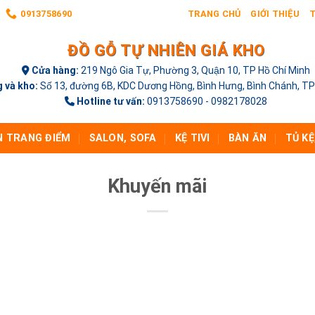
0913758690
TRANG CHỦ
GIỚI THIỆU
T
ĐỒ GỖ TỰ NHIÊN GIÁ KHO
Cửa hàng:
219 Ngô Gia Tự, Phường 3, Quận 10, TP Hồ Chí Minh
 và kho:
Số 13, đường 6B, KDC Dương Hồng, Bình Hưng, Bình Chánh, TP
Hotline tư vấn:
0913758690 - 0982178028
N TRANG ĐIỂM
SALON, SOFA
KỆ TIVI
BÀN ĂN
TỦ KỆ
Khuyến mãi