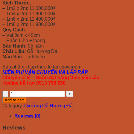
Kích Thước:
– 1m2 x 2m: 11.000.000₫
– 1m4 x 2m: 11.400.000₫
– 1m6 x 2m: 11.400.000₫
– 1m8 x 2m: 11.900.000₫
Quy Cách:
– Vai:3cm x 40cm
– Phản Liền + thang
Bảo Hành:
05 năm
Chất Liệu:
Gỗ Hương Đá
Màu Sắc:
Tự Nhiên
Sản phẩm chụp thực tế tại showroom
MIỄN PHÍ VẬN CHUYỂN VÀ LẮP RÁP
Chuyên sỉ lẻ – Nhận đặt hàng theo yêu cầu
Hotline hỗ trợ: 0913 758 690
Giường
Gỗ
Add to cart
Hương
Category:
Giường Gỗ Hương Đá
Đá
Ngăn
Reviews (0)
Kéo
Phản
Reviews
Liền