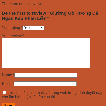
quantity
There are no reviews yet.
Be the first to review “Giường Gỗ Hương Đá
Ngăn Kéo Phản Liền”
Your rating
*
Your review
*
Name
*
Email
*
Lưu tên của tôi, email, và trang web trong trình duyệt này
cho lần bình luận kế tiếp của tôi.