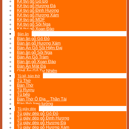
Kệ tivi gỗ Gõ Đỏ
Kệ tivi gỗ Hương Đá
Kệ tivi gỗ Đinh Hương
Kệ tivi gỗ Hương Xám
Kệ tivi gỗ MDF
Kệ tivi gỗ Sồi Nga
Kệ tivi gỗ Xoan Đào
Bàn ăn
Bàn ăn gỗ Gõ Đỏ
Bàn ăn gỗ Hương Xám
Bàn Ăn Gỗ Sồi Hiện Đại
Bàn ăn gỗ Sồi Nga
Bàn Ăn Gỗ Tràm
Bàn ăn gỗ Xoan Đào
Bàn Ăn Mặt Đá
Ghế Ăn Gỗ Tự Nhiên
Tủ kệ, bàn thờ
Tủ Thờ
Bàn Thờ
Tủ Rượu
Tủ bếp
Bàn Thờ Ô Địa _ Thần Tài
Bàn thờ treo tường
Tủ giày dép
Tủ giày dép gỗ Gõ Đỏ
Tủ giày dép gỗ Đinh Hương
Tủ giày dép gỗ Hương Đá
Tủ giày dép gỗ Hương Xám