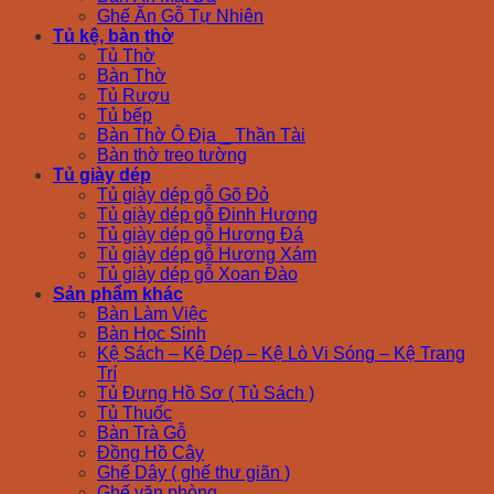
Ghế Ăn Gỗ Tự Nhiên
Tủ kệ, bàn thờ
Tủ Thờ
Bàn Thờ
Tủ Rượu
Tủ bếp
Bàn Thờ Ô Địa _ Thần Tài
Bàn thờ treo tường
Tủ giày dép
Tủ giày dép gỗ Gõ Đỏ
Tủ giày dép gỗ Đinh Hương
Tủ giày dép gỗ Hương Đá
Tủ giày dép gỗ Hương Xám
Tủ giày dép gỗ Xoan Đào
Sản phẩm khác
Bàn Làm Việc
Bàn Học Sinh
Kệ Sách – Kệ Dép – Kệ Lò Vi Sóng – Kệ Trang
Trí
Tủ Đựng Hồ Sơ ( Tủ Sách )
Tủ Thuốc
Bàn Trà Gỗ
Đồng Hồ Cây
Ghế Dây ( ghế thư giãn )
Ghế văn phòng