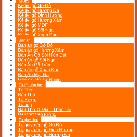
Kệ tivi
Kệ tivi gỗ Gõ Đỏ
Kệ tivi gỗ Hương Đá
Kệ tivi gỗ Đinh Hương
Kệ tivi gỗ Hương Xám
Kệ tivi gỗ MDF
Kệ tivi gỗ Sồi Nga
Kệ tivi gỗ Xoan Đào
Bàn ăn
Bàn ăn gỗ Gõ Đỏ
Bàn ăn gỗ Hương Xám
Bàn Ăn Gỗ Sồi Hiện Đại
Bàn ăn gỗ Sồi Nga
Bàn Ăn Gỗ Tràm
Bàn ăn gỗ Xoan Đào
Bàn Ăn Mặt Đá
Ghế Ăn Gỗ Tự Nhiên
Tủ kệ, bàn thờ
Tủ Thờ
Bàn Thờ
Tủ Rượu
Tủ bếp
Bàn Thờ Ô Địa _ Thần Tài
Bàn thờ treo tường
Tủ giày dép
Tủ giày dép gỗ Gõ Đỏ
Tủ giày dép gỗ Đinh Hương
Tủ giày dép gỗ Hương Đá