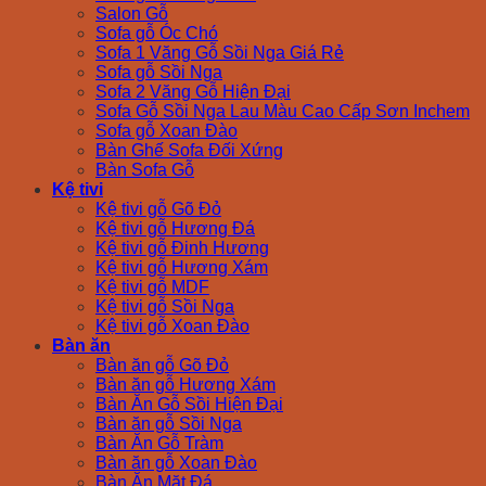
Salon Gỗ
Sofa gỗ Óc Chó
Sofa 1 Văng Gỗ Sồi Nga Giá Rẻ
Sofa gỗ Sồi Nga
Sofa 2 Văng Gỗ Hiện Đại
Sofa Gỗ Sồi Nga Lau Màu Cao Cấp Sơn Inchem
Sofa gỗ Xoan Đào
Bàn Ghế Sofa Đối Xứng
Bàn Sofa Gỗ
Kệ tivi
Kệ tivi gỗ Gõ Đỏ
Kệ tivi gỗ Hương Đá
Kệ tivi gỗ Đinh Hương
Kệ tivi gỗ Hương Xám
Kệ tivi gỗ MDF
Kệ tivi gỗ Sồi Nga
Kệ tivi gỗ Xoan Đào
Bàn ăn
Bàn ăn gỗ Gõ Đỏ
Bàn ăn gỗ Hương Xám
Bàn Ăn Gỗ Sồi Hiện Đại
Bàn ăn gỗ Sồi Nga
Bàn Ăn Gỗ Tràm
Bàn ăn gỗ Xoan Đào
Bàn Ăn Mặt Đá