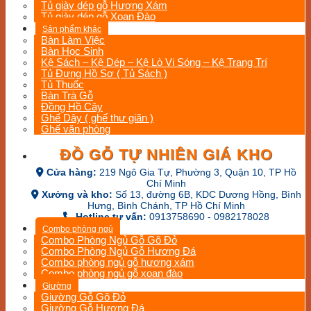
Tủ giày dép gỗ Hương Xám
Tủ giày dép gỗ Xoan Đào
Sản phẩm khác
Bàn Làm Việc
Bàn Học Sinh
Kệ Sách – Kệ Dép – Kệ Lò Vi Sóng – Kệ Trang Trí
Tủ Đựng Hồ Sơ ( Tủ Sách )
Tủ Thuốc
Bàn Trà Gỗ
Đồng Hồ Cây
Ghế Dây ( ghế thư giãn )
Ghế văn phòng
ĐỒ GỖ TỰ NHIÊN GIÁ KHO
Cửa hàng:
219 Ngô Gia Tự, Phường 3, Quận 10, TP Hồ
Chí Minh
Xưởng và kho:
Số 13, đường 6B, KDC Dương Hồng, Bình
Hưng, Bình Chánh, TP Hồ Chí Minh
Hotline tư vấn:
0913758690 - 0982178028
Combo phòng ngủ
Combo Phòng Ngủ Gỗ Gõ Đỏ
Combo Phòng Ngủ Gỗ Hương Đá
Combo phòng ngủ gỗ hương xám
Combo phòng ngủ gỗ xoan đào
Giường
Giường Gỗ Gõ Đỏ
Giường Gỗ Hương Đá