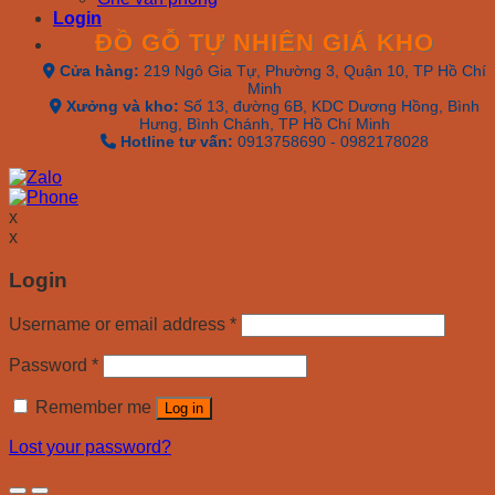
Login
ĐỒ GỖ TỰ NHIÊN GIÁ KHO
Cửa hàng:
219 Ngô Gia Tự, Phường 3, Quận 10, TP Hồ Chí
Minh
Xưởng và kho:
Số 13, đường 6B, KDC Dương Hồng, Bình
Hưng, Bình Chánh, TP Hồ Chí Minh
Hotline tư vấn:
0913758690 - 0982178028
x
x
Login
Username or email address
*
Password
*
Remember me
Log in
Lost your password?