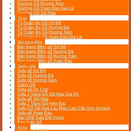
Giường Gỗ Hương Xám
Giường Gỗ Xoan Đào Gia Lai
Giường Gỗ Sồi Nga
Tủ áo
Tủ Quần Áo Gỗ Gõ Đỏ
Tủ Quần Áo Gỗ Hương Đá
Tủ Quân Áo Gỗ Hương Xám
Tủ Quần Áo Gỗ Xoan Đào Gia Lai
Bàn trang điểm
Bàn trang điểm gỗ Gõ Đỏ
Bàn trang điểm gỗ Hương Đá
Bàn trang điểm gỗ Hương Xám
Bàn trang điểm gỗ Xoan Đào
Salon, sofa
Sofa gỗ Gõ Đỏ
Sofa gỗ Hương Đá
Sofa gỗ Hương Xám
Salon Gỗ
Sofa gỗ Óc Chó
Sofa 1 Văng Gỗ Sồi Nga Giá Rẻ
Sofa gỗ Sồi Nga
Sofa 2 Văng Gỗ Hiện Đại
Sofa Gỗ Sồi Nga Lau Màu Cao Cấp Sơn Inchem
Sofa gỗ Xoan Đào
Bàn Ghế Sofa Đối Xứng
Bàn Sofa Gỗ
Kệ tivi