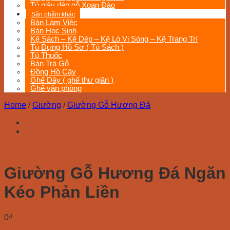
Tủ giày dép gỗ Xoan Đào
Sản phẩm khác
Bàn Làm Việc
Bàn Học Sinh
Kệ Sách – Kệ Dép – Kệ Lò Vi Sóng – Kệ Trang Trí
Tủ Đựng Hồ Sơ ( Tủ Sách )
Tủ Thuốc
Bàn Trà Gỗ
Đồng Hồ Cây
Ghế Dây ( ghế thư giãn )
Ghế văn phòng
Home
/
Giường
/
Giường Gỗ Hương Đá
Giường Gỗ Hương Đá Ngăn
Kéo Phản Liền
0
₫