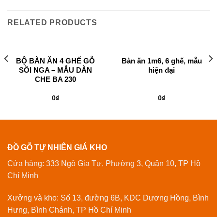
RELATED PRODUCTS
BỘ BÀN ĂN 4 GHẾ GỖ
Bàn ăn 1m6, 6 ghế, mẫu
SỒI NGA – MẪU DÀN
hiện đại
CHE BA 230
0
₫
0
₫
ĐỒ GỖ TỰ NHIÊN GIÁ KHO
Cửa hàng: 333 Ngô Gia Tự, Phường 3, Quận 10, TP Hồ
Chí Minh
Xưởng và kho: Số 13, đường 6B, KDC Dương Hồng, Bình
Hưng, Bình Chánh, TP Hồ Chí Minh