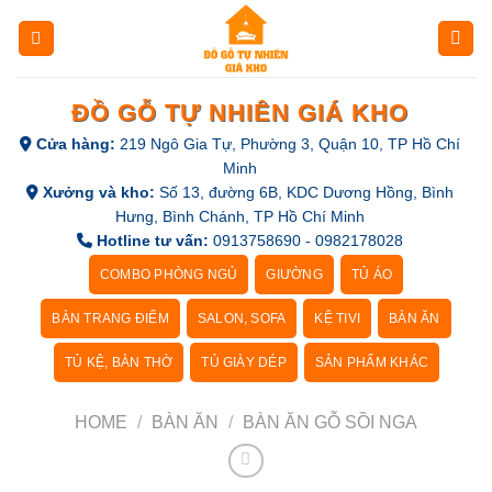
Skip
to
content
ĐỒ GỖ TỰ NHIÊN GIÁ KHO
Cửa hàng:
219 Ngô Gia Tự, Phường 3, Quận 10, TP Hồ Chí
Minh
Xưởng và kho:
Số 13, đường 6B, KDC Dương Hồng, Bình
Hưng, Bình Chánh, TP Hồ Chí Minh
Hotline tư vấn:
0913758690 - 0982178028
COMBO PHÒNG NGỦ
GIƯỜNG
TỦ ÁO
BÀN TRANG ĐIỂM
SALON, SOFA
KỆ TIVI
BÀN ĂN
TỦ KỆ, BÀN THỜ
TỦ GIÀY DÉP
SẢN PHẨM KHÁC
HOME
/
BÀN ĂN
/
BÀN ĂN GỖ SỒI NGA