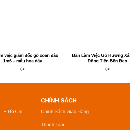
m việc giám đốc gỗ xoan đào
Bàn Làm Việc Gỗ Hương X
1m6 – mẫu hoa dây
Đồng Tiền Bền Đẹp
0
₫
0
₫
CHÍNH SÁCH
 TP Hồ Chí
Chính Sách Giao Hàng
Thanh Toán