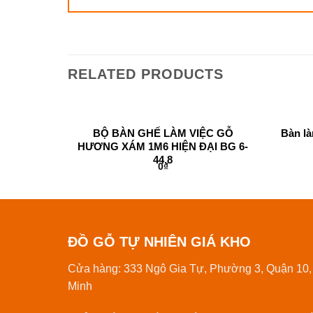
RELATED PRODUCTS
IÁM ĐỐC
BỘ BÀN GHẾ LÀM VIỆC GỖ
Bàn là
MÀU ÓC
HƯƠNG XÁM 1M6 HIỆN ĐẠI BG 6-
50-3
44.8
0
₫
ĐỒ GỖ TỰ NHIÊN GIÁ KHO
Cửa hàng: 333 Ngô Gia Tự, Phường 3, Quận 10,
Minh