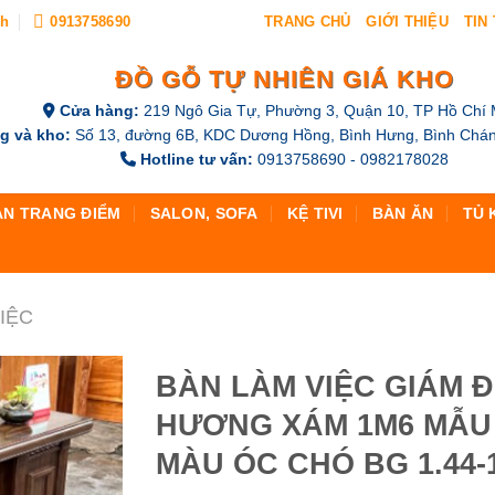
nh
0913758690
TRANG CHỦ
GIỚI THIỆU
TIN
ĐỒ GỖ TỰ NHIÊN GIÁ KHO
Cửa hàng:
219 Ngô Gia Tự, Phường 3, Quận 10, TP Hồ Chí 
g và kho:
Số 13, đường 6B, KDC Dương Hồng, Bình Hưng, Bình Chán
Hotline tư vấn:
0913758690 - 0982178028
ÀN TRANG ĐIỂM
SALON, SOFA
KỆ TIVI
BÀN ĂN
TỦ 
IỆC
BÀN LÀM VIỆC GIÁM 
HƯƠNG XÁM 1M6 MẪU 
MÀU ÓC CHÓ BG 1.44-