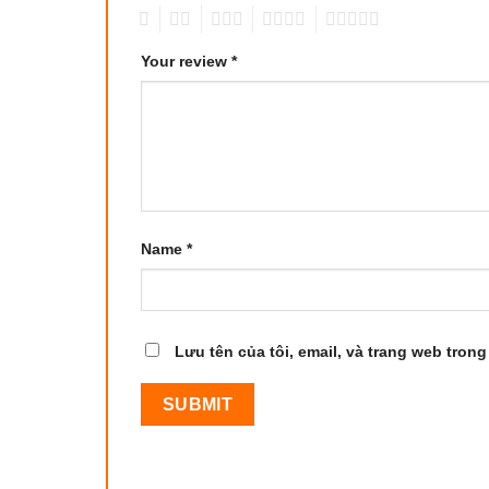
1
2
3
4
5
Your review
*
Name
*
Lưu tên của tôi, email, và trang web trong