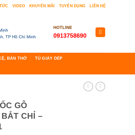
 TỨC
VIDEO
KHUYẾN MÃI
TUYỂN DỤNG
LIÊN HỆ
HOTLINE
Minh
0913758690
h, TP Hồ Chí Minh
KỆ, BÀN THỜ
TỦ GIÀY DÉP
ĐỐC GỖ
BẮT CHỈ –
1