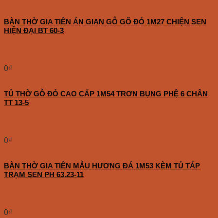
BÀN THỜ GIA TIÊN ÁN GIAN GỖ GÕ ĐỎ 1M27 CHIỆN SEN
HIỆN ĐẠI BT 60-3
0
₫
TỦ THỜ GỖ ĐỎ CAO CẤP 1M54 TRƠN BỤNG PHỆ 6 CHÂN
TT 13-5
0
₫
BÀN THỜ GIA TIÊN MẪU HƯƠNG ĐÁ 1M53 KÈM TỦ TÁP
TRẠM SEN PH 63.23-11
0
₫