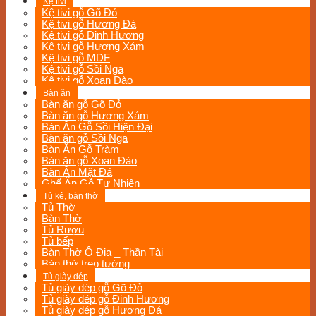
Kệ tivi
Kệ tivi gỗ Gõ Đỏ
Kệ tivi gỗ Hương Đá
Kệ tivi gỗ Đinh Hương
Kệ tivi gỗ Hương Xám
Kệ tivi gỗ MDF
Kệ tivi gỗ Sồi Nga
Kệ tivi gỗ Xoan Đào
Bàn ăn
Bàn ăn gỗ Gõ Đỏ
Bàn ăn gỗ Hương Xám
Bàn Ăn Gỗ Sồi Hiện Đại
Bàn ăn gỗ Sồi Nga
Bàn Ăn Gỗ Tràm
Bàn ăn gỗ Xoan Đào
Bàn Ăn Mặt Đá
Ghế Ăn Gỗ Tự Nhiên
Tủ kệ, bàn thờ
Tủ Thờ
Bàn Thờ
Tủ Rượu
Tủ bếp
Bàn Thờ Ô Địa _ Thần Tài
Bàn thờ treo tường
Tủ giày dép
Tủ giày dép gỗ Gõ Đỏ
Tủ giày dép gỗ Đinh Hương
Tủ giày dép gỗ Hương Đá