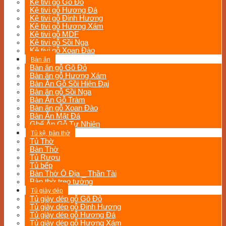
Kệ tivi gỗ Gõ Đỏ
Kệ tivi gỗ Hương Đá
Kệ tivi gỗ Đinh Hương
Kệ tivi gỗ Hương Xám
Kệ tivi gỗ MDF
Kệ tivi gỗ Sồi Nga
Kệ tivi gỗ Xoan Đào
Bàn ăn
Bàn ăn gỗ Gõ Đỏ
Bàn ăn gỗ Hương Xám
Bàn Ăn Gỗ Sồi Hiện Đại
Bàn ăn gỗ Sồi Nga
Bàn Ăn Gỗ Tràm
Bàn ăn gỗ Xoan Đào
Bàn Ăn Mặt Đá
Ghế Ăn Gỗ Tự Nhiên
Tủ kệ, bàn thờ
Tủ Thờ
Bàn Thờ
Tủ Rượu
Tủ bếp
Bàn Thờ Ô Địa _ Thần Tài
Bàn thờ treo tường
Tủ giày dép
Tủ giày dép gỗ Gõ Đỏ
Tủ giày dép gỗ Đinh Hương
Tủ giày dép gỗ Hương Đá
Tủ giày dép gỗ Hương Xám