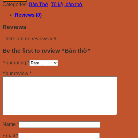
quantity
Categories:
Bàn Thờ
,
Tủ kệ, bàn thờ
Reviews (0)
Reviews
There are no reviews yet.
Be the first to review “Bàn thờ”
Your rating
*
Your review
*
Name
*
Email
*