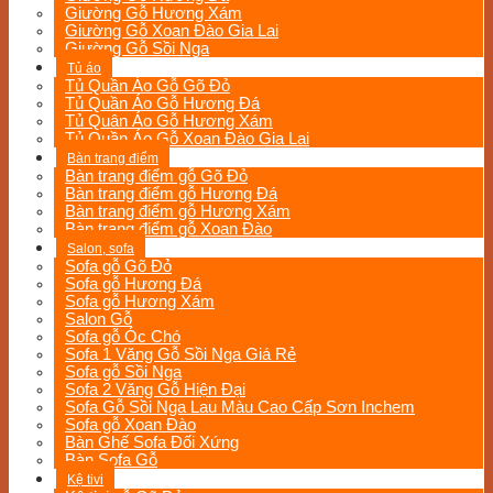
Giường Gỗ Hương Xám
Giường Gỗ Xoan Đào Gia Lai
Giường Gỗ Sồi Nga
Tủ áo
Tủ Quần Áo Gỗ Gõ Đỏ
Tủ Quần Áo Gỗ Hương Đá
Tủ Quân Áo Gỗ Hương Xám
Tủ Quần Áo Gỗ Xoan Đào Gia Lai
Bàn trang điểm
Bàn trang điểm gỗ Gõ Đỏ
Bàn trang điểm gỗ Hương Đá
Bàn trang điểm gỗ Hương Xám
Bàn trang điểm gỗ Xoan Đào
Salon, sofa
Sofa gỗ Gõ Đỏ
Sofa gỗ Hương Đá
Sofa gỗ Hương Xám
Salon Gỗ
Sofa gỗ Óc Chó
Sofa 1 Văng Gỗ Sồi Nga Giá Rẻ
Sofa gỗ Sồi Nga
Sofa 2 Văng Gỗ Hiện Đại
Sofa Gỗ Sồi Nga Lau Màu Cao Cấp Sơn Inchem
Sofa gỗ Xoan Đào
Bàn Ghế Sofa Đối Xứng
Bàn Sofa Gỗ
Kệ tivi