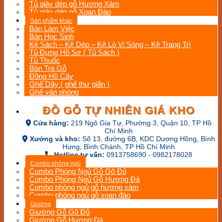
Tủ giày dép gỗ Hương Xám
Tủ giày dép gỗ Xoan Đào
Sản phẩm khác
Bàn Làm Việc
Bàn Học Sinh
Kệ Sách – Kệ Dép – Kệ Lò Vi Sóng – Kệ Trang Trí
Tủ Đựng Hồ Sơ ( Tủ Sách )
Tủ Thuốc
Bàn Trà Gỗ
Đồng Hồ Cây
Ghế Dây ( ghế thư giãn )
Ghế văn phòng
ĐỒ GỖ TỰ NHIÊN GIÁ KHO
Cửa hàng:
219 Ngô Gia Tự, Phường 3, Quận 10, TP Hồ
Chí Minh
Xưởng và kho:
Số 13, đường 6B, KDC Dương Hồng, Bình
Hưng, Bình Chánh, TP Hồ Chí Minh
Hotline tư vấn:
0913758690 - 0982178028
Combo phòng ngủ
Combo Phòng Ngủ Gỗ Gõ Đỏ
Combo Phòng Ngủ Gỗ Hương Đá
Combo phòng ngủ gỗ hương xám
Combo phòng ngủ gỗ xoan đào
Giường
Giường Gỗ Gõ Đỏ
Giường Gỗ Hương Đá