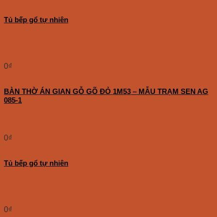
Tủ bếp gổ tự nhiên
0
₫
BÀN THỜ ÁN GIAN GỖ GÕ ĐỎ 1M53 – MẪU TRẠM SEN AG
085-1
0
₫
Tủ bếp gổ tự nhiên
0
₫