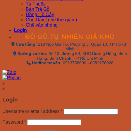
Tủ Thuốc
Bàn Trà Gỗ
Đồng Hồ Cây
Ghế Dây ( ghế thư giãn )
Ghế văn phòng
Login
ĐỒ GỖ TỰ NHIÊN GIÁ KHO
Cửa hàng:
219 Ngô Gia Tự, Phường 3, Quận 10, TP Hồ Chí
Minh
Xưởng và kho:
Số 13, đường 6B, KDC Dương Hồng, Bình
Hưng, Bình Chánh, TP Hồ Chí Minh
Hotline tư vấn:
0913758690 - 0982178028
x
x
Login
Username or email address
*
Password
*