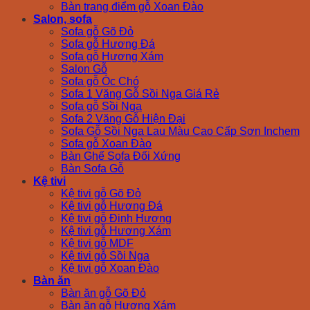
Bàn trang điểm gỗ Xoan Đào
Salon, sofa
Sofa gỗ Gõ Đỏ
Sofa gỗ Hương Đá
Sofa gỗ Hương Xám
Salon Gỗ
Sofa gỗ Óc Chó
Sofa 1 Văng Gỗ Sồi Nga Giá Rẻ
Sofa gỗ Sồi Nga
Sofa 2 Văng Gỗ Hiện Đại
Sofa Gỗ Sồi Nga Lau Màu Cao Cấp Sơn Inchem
Sofa gỗ Xoan Đào
Bàn Ghế Sofa Đối Xứng
Bàn Sofa Gỗ
Kệ tivi
Kệ tivi gỗ Gõ Đỏ
Kệ tivi gỗ Hương Đá
Kệ tivi gỗ Đinh Hương
Kệ tivi gỗ Hương Xám
Kệ tivi gỗ MDF
Kệ tivi gỗ Sồi Nga
Kệ tivi gỗ Xoan Đào
Bàn ăn
Bàn ăn gỗ Gõ Đỏ
Bàn ăn gỗ Hương Xám