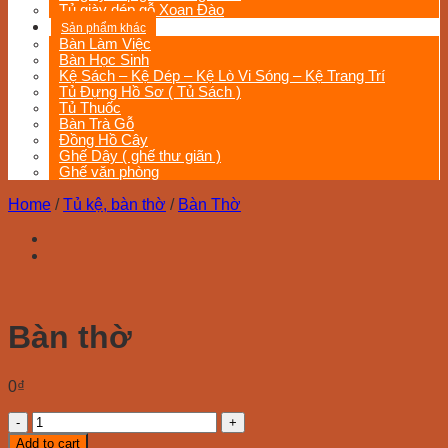
Tủ giày dép gỗ Xoan Đào
Sản phẩm khác
Bàn Làm Việc
Bàn Học Sinh
Kệ Sách – Kệ Dép – Kệ Lò Vi Sóng – Kệ Trang Trí
Tủ Đựng Hồ Sơ ( Tủ Sách )
Tủ Thuốc
Bàn Trà Gỗ
Đồng Hồ Cây
Ghế Dây ( ghế thư giãn )
Ghế văn phòng
Home
/
Tủ kệ, bàn thờ
/
Bàn Thờ
Bàn thờ
0
₫
Bàn
thờ
Add to cart