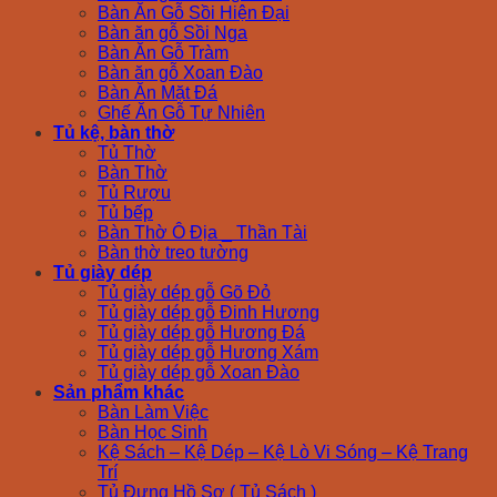
Bàn Ăn Gỗ Sồi Hiện Đại
Bàn ăn gỗ Sồi Nga
Bàn Ăn Gỗ Tràm
Bàn ăn gỗ Xoan Đào
Bàn Ăn Mặt Đá
Ghế Ăn Gỗ Tự Nhiên
Tủ kệ, bàn thờ
Tủ Thờ
Bàn Thờ
Tủ Rượu
Tủ bếp
Bàn Thờ Ô Địa _ Thần Tài
Bàn thờ treo tường
Tủ giày dép
Tủ giày dép gỗ Gõ Đỏ
Tủ giày dép gỗ Đinh Hương
Tủ giày dép gỗ Hương Đá
Tủ giày dép gỗ Hương Xám
Tủ giày dép gỗ Xoan Đào
Sản phẩm khác
Bàn Làm Việc
Bàn Học Sinh
Kệ Sách – Kệ Dép – Kệ Lò Vi Sóng – Kệ Trang
Trí
Tủ Đựng Hồ Sơ ( Tủ Sách )