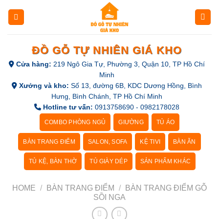
Skip
to
content
ĐỒ GỖ TỰ NHIÊN GIÁ KHO
Cửa hàng:
219 Ngô Gia Tự, Phường 3, Quận 10, TP Hồ Chí
Minh
Xưởng và kho:
Số 13, đường 6B, KDC Dương Hồng, Bình
Hưng, Bình Chánh, TP Hồ Chí Minh
Hotline tư vấn:
0913758690 - 0982178028
COMBO PHÒNG NGỦ
GIƯỜNG
TỦ ÁO
BÀN TRANG ĐIỂM
SALON, SOFA
KỆ TIVI
BÀN ĂN
TỦ KỆ, BÀN THỜ
TỦ GIÀY DÉP
SẢN PHẨM KHÁC
HOME
/
BÀN TRANG ĐIỂM
/
BÀN TRANG ĐIỂM GỖ
SỒI NGA