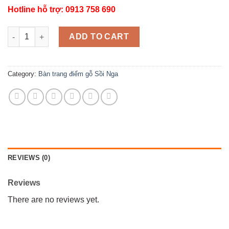
Hotline hỗ trợ: 0913 758 690
BÀN TRANG ĐIỂM GỖ SỒI NGA LAU MÀU ÓC CHÓ 1M7 MẪU HỘP 
ADD TO CART
Category:
Bàn trang điểm gỗ Sồi Nga
REVIEWS (0)
Reviews
There are no reviews yet.