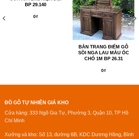
BP 29.140
0
₫
BÀN TRANG ĐIỂM GỖ
SỒI NGA LAU MÀU ÓC
CHÓ 1M BP 26.31
0
₫
ĐỒ GỖ TỰ NHIÊN GIÁ KHO
Cửa hàng: 333 Ngô Gia Tự, Phường 3, Quận 10, TP Hồ
Chí Minh
Xưởng và kho: Số 13, đường 6B, KDC Dương Hồng, Bình