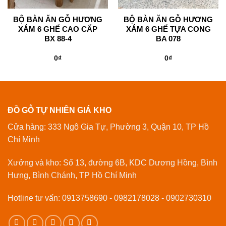
BỘ BÀN ĂN GỖ HƯƠNG
BỘ BÀN ĂN GỖ HƯƠNG
XÁM 6 GHẾ CAO CẤP
XÁM 6 GHẾ TỰA CONG
BX 88-4
BA 078
0
₫
0
₫
ĐỒ GỖ TỰ NHIÊN GIÁ KHO
Cửa hàng: 333 Ngô Gia Tự, Phường 3, Quận 10, TP Hồ
Chí Minh
Xưởng và kho: Số 13, đường 6B, KDC Dương Hồng, Bình
Hưng, Bình Chánh, TP Hồ Chí Minh
Hotline tư vấn: 0913758690 - 0982178028 - 0902730310