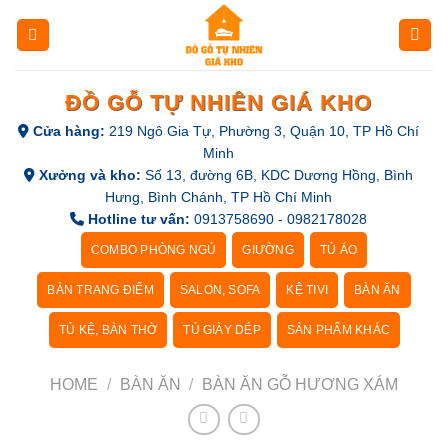
Skip
to
content
ĐỒ GỖ TỰ NHIÊN GIÁ KHO
Cửa hàng:
219 Ngô Gia Tự, Phường 3, Quận 10, TP Hồ Chí
Minh
Xưởng và kho:
Số 13, đường 6B, KDC Dương Hồng, Bình
Hưng, Bình Chánh, TP Hồ Chí Minh
Hotline tư vấn:
0913758690 - 0982178028
COMBO PHÒNG NGỦ
GIƯỜNG
TỦ ÁO
BÀN TRANG ĐIỂM
SALON, SOFA
KỆ TIVI
BÀN ĂN
TỦ KỆ, BÀN THỜ
TỦ GIÀY DÉP
SẢN PHẨM KHÁC
HOME
/
BÀN ĂN
/
BÀN ĂN GỖ HƯƠNG XÁM