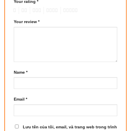
Your rating
*
1
2
3
4
5
Your review
*
Name
*
Email
*
Lưu tên của tôi, email, và trang web trong trình