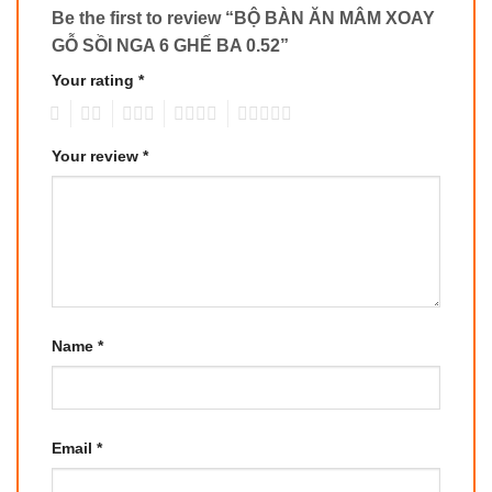
Be the first to review “BỘ BÀN ĂN MÂM XOAY
GỖ SỒI NGA 6 GHẾ BA 0.52”
Your rating
*
1
2
3
4
5
Your review
*
Name
*
Email
*