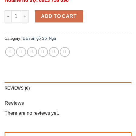
Hotline hỗ trợ: 0913 758 690
BỘ BÀN ĂN MÂM XOAY GỖ SỒI NGA 6 GHẾ BA 0.52 quantity
ADD TO CART
Category:
Bàn ăn gỗ Sồi Nga
REVIEWS (0)
Reviews
There are no reviews yet.