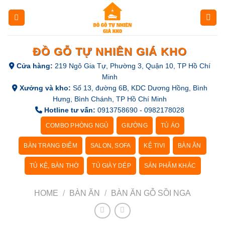
Skip
to
content
ĐỒ GỖ TỰ NHIÊN GIÁ KHO
Cửa hàng:
219 Ngô Gia Tự, Phường 3, Quận 10, TP Hồ Chí
Minh
Xưởng và kho:
Số 13, đường 6B, KDC Dương Hồng, Bình
Hưng, Bình Chánh, TP Hồ Chí Minh
Hotline tư vấn:
0913758690 - 0982178028
COMBO PHÒNG NGỦ
GIƯỜNG
TỦ ÁO
BÀN TRANG ĐIỂM
SALON, SOFA
KỆ TIVI
BÀN ĂN
TỦ KỆ, BÀN THỜ
TỦ GIÀY DÉP
SẢN PHẨM KHÁC
HOME
/
BÀN ĂN
/
BÀN ĂN GỖ SỒI NGA