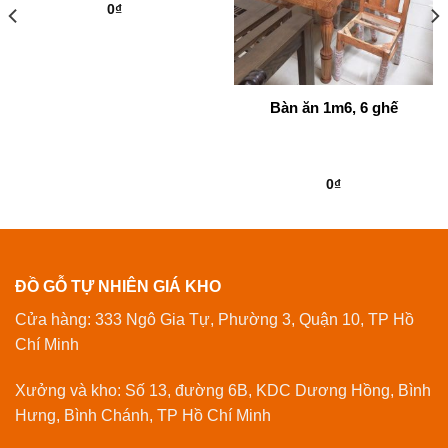
0
₫
Bàn ăn 1m6, 6 ghế
0
₫
ĐỒ GỖ TỰ NHIÊN GIÁ KHO
Cửa hàng: 333 Ngô Gia Tự, Phường 3, Quận 10, TP Hồ
Chí Minh
Xưởng và kho: Số 13, đường 6B, KDC Dương Hồng, Bình
Hưng, Bình Chánh, TP Hồ Chí Minh