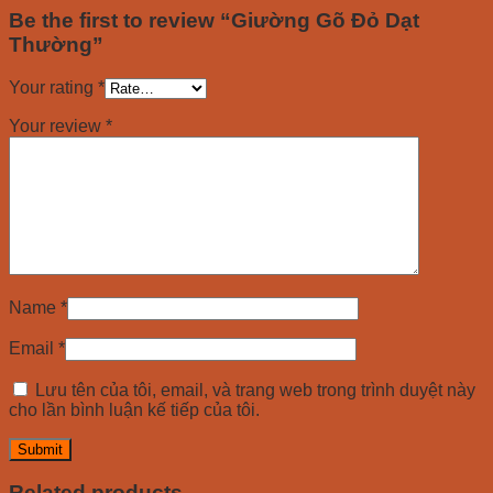
Be the first to review “Giường Gõ Đỏ Dạt
Thường”
Your rating
*
Your review
*
Name
*
Email
*
Lưu tên của tôi, email, và trang web trong trình duyệt này
cho lần bình luận kế tiếp của tôi.
Related products