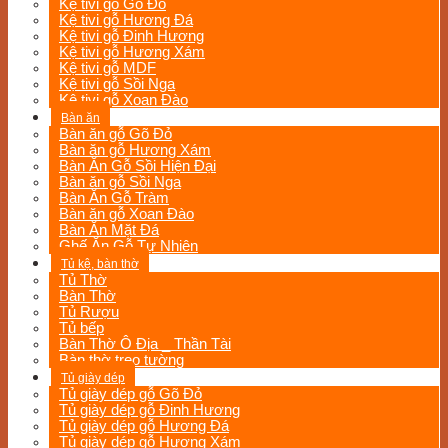
Kệ tivi gỗ Gõ Đỏ
Kệ tivi gỗ Hương Đá
Kệ tivi gỗ Đinh Hương
Kệ tivi gỗ Hương Xám
Kệ tivi gỗ MDF
Kệ tivi gỗ Sồi Nga
Kệ tivi gỗ Xoan Đào
Bàn ăn
Bàn ăn gỗ Gõ Đỏ
Bàn ăn gỗ Hương Xám
Bàn Ăn Gỗ Sồi Hiện Đại
Bàn ăn gỗ Sồi Nga
Bàn Ăn Gỗ Tràm
Bàn ăn gỗ Xoan Đào
Bàn Ăn Mặt Đá
Ghế Ăn Gỗ Tự Nhiên
Tủ kệ, bàn thờ
Tủ Thờ
Bàn Thờ
Tủ Rượu
Tủ bếp
Bàn Thờ Ô Địa _ Thần Tài
Bàn thờ treo tường
Tủ giày dép
Tủ giày dép gỗ Gõ Đỏ
Tủ giày dép gỗ Đinh Hương
Tủ giày dép gỗ Hương Đá
Tủ giày dép gỗ Hương Xám