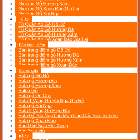
Giường Gỗ Hương Xám
Giường Gỗ Xoan Đào Gia Lai
Giường Gỗ Sồi Nga
Tủ áo
Tủ Quần Áo Gỗ Gõ Đỏ
Tủ Quần Áo Gỗ Hương Đá
Tủ Quân Áo Gỗ Hương Xám
Tủ Quần Áo Gỗ Xoan Đào Gia Lai
Bàn trang điểm
Bàn trang điểm gỗ Gõ Đỏ
Bàn trang điểm gỗ Hương Đá
Bàn trang điểm gỗ Hương Xám
Bàn trang điểm gỗ Xoan Đào
Salon, sofa
Sofa gỗ Gõ Đỏ
Sofa gỗ Hương Đá
Sofa gỗ Hương Xám
Salon Gỗ
Sofa gỗ Óc Chó
Sofa 1 Văng Gỗ Sồi Nga Giá Rẻ
Sofa gỗ Sồi Nga
Sofa 2 Văng Gỗ Hiện Đại
Sofa Gỗ Sồi Nga Lau Màu Cao Cấp Sơn Inchem
Sofa gỗ Xoan Đào
Bàn Ghế Sofa Đối Xứng
Bàn Sofa Gỗ
Kệ tivi