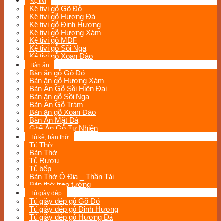
Kệ tivi
Kệ tivi gỗ Gõ Đỏ
Kệ tivi gỗ Hương Đá
Kệ tivi gỗ Đinh Hương
Kệ tivi gỗ Hương Xám
Kệ tivi gỗ MDF
Kệ tivi gỗ Sồi Nga
Kệ tivi gỗ Xoan Đào
Bàn ăn
Bàn ăn gỗ Gõ Đỏ
Bàn ăn gỗ Hương Xám
Bàn Ăn Gỗ Sồi Hiện Đại
Bàn ăn gỗ Sồi Nga
Bàn Ăn Gỗ Tràm
Bàn ăn gỗ Xoan Đào
Bàn Ăn Mặt Đá
Ghế Ăn Gỗ Tự Nhiên
Tủ kệ, bàn thờ
Tủ Thờ
Bàn Thờ
Tủ Rượu
Tủ bếp
Bàn Thờ Ô Địa _ Thần Tài
Bàn thờ treo tường
Tủ giày dép
Tủ giày dép gỗ Gõ Đỏ
Tủ giày dép gỗ Đinh Hương
Tủ giày dép gỗ Hương Đá