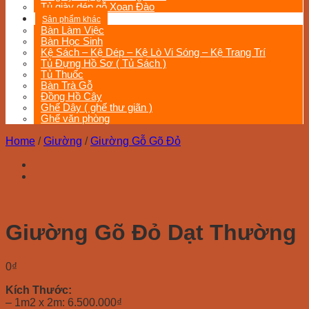
Tủ giày dép gỗ Xoan Đào
Sản phẩm khác
Bàn Làm Việc
Bàn Học Sinh
Kệ Sách – Kệ Dép – Kệ Lò Vi Sóng – Kệ Trang Trí
Tủ Đựng Hồ Sơ ( Tủ Sách )
Tủ Thuốc
Bàn Trà Gỗ
Đồng Hồ Cây
Ghế Dây ( ghế thư giãn )
Ghế văn phòng
Home
/
Giường
/
Giường Gỗ Gõ Đỏ
Giường Gõ Đỏ Dạt Thường
0
₫
Kích Thước:
– 1m2 x 2m: 6.500.000₫