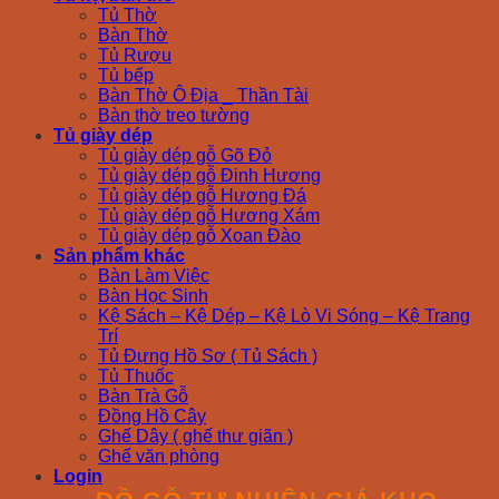
Tủ Thờ
Bàn Thờ
Tủ Rượu
Tủ bếp
Bàn Thờ Ô Địa _ Thần Tài
Bàn thờ treo tường
Tủ giày dép
Tủ giày dép gỗ Gõ Đỏ
Tủ giày dép gỗ Đinh Hương
Tủ giày dép gỗ Hương Đá
Tủ giày dép gỗ Hương Xám
Tủ giày dép gỗ Xoan Đào
Sản phẩm khác
Bàn Làm Việc
Bàn Học Sinh
Kệ Sách – Kệ Dép – Kệ Lò Vi Sóng – Kệ Trang
Trí
Tủ Đựng Hồ Sơ ( Tủ Sách )
Tủ Thuốc
Bàn Trà Gỗ
Đồng Hồ Cây
Ghế Dây ( ghế thư giãn )
Ghế văn phòng
Login