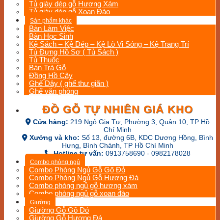
Tủ giày dép gỗ Hương Xám
Tủ giày dép gỗ Xoan Đào
Sản phẩm khác
Bàn Làm Việc
Bàn Học Sinh
Kệ Sách – Kệ Dép – Kệ Lò Vi Sóng – Kệ Trang Trí
Tủ Đựng Hồ Sơ ( Tủ Sách )
Tủ Thuốc
Bàn Trà Gỗ
Đồng Hồ Cây
Ghế Dây ( ghế thư giãn )
Ghế văn phòng
ĐỒ GỖ TỰ NHIÊN GIÁ KHO
Cửa hàng:
219 Ngô Gia Tự, Phường 3, Quận 10, TP Hồ
Chí Minh
Xưởng và kho:
Số 13, đường 6B, KDC Dương Hồng, Bình
Hưng, Bình Chánh, TP Hồ Chí Minh
Hotline tư vấn:
0913758690 - 0982178028
Combo phòng ngủ
Combo Phòng Ngủ Gỗ Gõ Đỏ
Combo Phòng Ngủ Gỗ Hương Đá
Combo phòng ngủ gỗ hương xám
Combo phòng ngủ gỗ xoan đào
Giường
Giường Gỗ Gõ Đỏ
Giường Gỗ Hương Đá