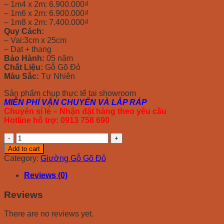
– 1m4 x 2m: 6.900.000₫
– 1m6 x 2m: 6.900.000₫
– 1m8 x 2m: 7.400.000₫
Quy Cách:
– Vai:3cm x 25cm
– Dạt + thang
Bảo Hành:
05 năm
Chất Liệu:
Gỗ Gõ Đỏ
Màu Sắc:
Tự Nhiên
Sản phẩm chụp thực tế tại showroom
MIỄN PHÍ VẬN CHUYỂN VÀ LẮP RÁP
Chuyên sỉ lẻ – Nhận đặt hàng theo yêu cầu
Hotline hỗ trợ: 0913 758 690
Giường
Gõ
Add to cart
Đỏ
Category:
Giường Gỗ Gõ Đỏ
Dạt
Thường
Reviews (0)
quantity
Reviews
There are no reviews yet.