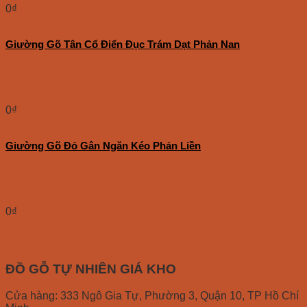
0
₫
Giường Gõ Tân Cổ Điển Đục Trám Dạt Phản Nan
0
₫
Giường Gõ Đỏ Gân Ngăn Kéo Phản Liền
0
₫
ĐỒ GỖ TỰ NHIÊN GIÁ KHO
Cửa hàng: 333 Ngô Gia Tự, Phường 3, Quận 10, TP Hồ Chí