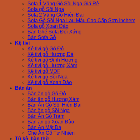
Sofa 1 Văng Gỗ Sồi Nga Giá Rẻ
Sofa gỗ Sồi Nga
Sofa 2 Văng Gỗ Hiện Đại
Sofa Gỗ Sồi Nga Lau Màu Cao Cấp Sơn Inchem
Sofa gỗ Xoan Đào
Bàn Ghế Sofa Đối Xứng
Bàn Sofa Gỗ
Kệ tivi
Kệ tivi gỗ Gõ Đỏ
Kệ tivi gỗ Hương Đá
Kệ tivi gỗ Đinh Hương
Kệ tivi gỗ Hương Xám
Kệ tivi gỗ MDF
Kệ tivi gỗ Sồi Nga
Kệ tivi gỗ Xoan Đào
Bàn ăn
Bàn ăn gỗ Gõ Đỏ
Bàn ăn gỗ Hương Xám
Bàn Ăn Gỗ Sồi Hiện Đại
Bàn ăn gỗ Sồi Nga
Bàn Ăn Gỗ Tràm
Bàn ăn gỗ Xoan Đào
Bàn Ăn Mặt Đá
Ghế Ăn Gỗ Tự Nhiên
Tủ kệ, bàn thờ