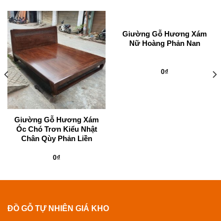
Giường Gỗ Hương Xám
Nữ Hoàng Phản Nan
0
₫
Giường Gỗ Hương Xám
Óc Chó Trơn Kiểu Nhật
Chân Qùy Phản Liền
0
₫
ĐỒ GỖ TỰ NHIÊN GIÁ KHO