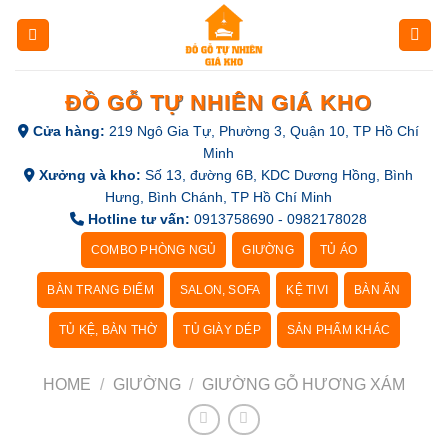
Skip
to
content
ĐỒ GỖ TỰ NHIÊN GIÁ KHO
Cửa hàng:
219 Ngô Gia Tự, Phường 3, Quận 10, TP Hồ Chí
Minh
Xưởng và kho:
Số 13, đường 6B, KDC Dương Hồng, Bình
Hưng, Bình Chánh, TP Hồ Chí Minh
Hotline tư vấn:
0913758690 - 0982178028
COMBO PHÒNG NGỦ
GIƯỜNG
TỦ ÁO
BÀN TRANG ĐIỂM
SALON, SOFA
KỆ TIVI
BÀN ĂN
TỦ KỆ, BÀN THỜ
TỦ GIÀY DÉP
SẢN PHẨM KHÁC
HOME
/
GIƯỜNG
/
GIƯỜNG GỖ HƯƠNG XÁM