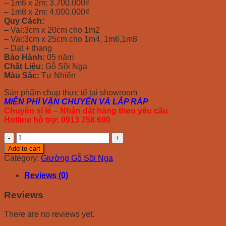
– 1m6 x 2m: 3.700.000₫
– 1m8 x 2m: 4.000.000₫
Quy Cách:
– Vai:3cm x 20cm cho 1m2
– Vai:3cm x 25cm cho 1m4, 1m6,1m8
– Dạt + thang
Bảo Hành:
05 năm
Chất Liệu:
Gỗ Sồi Nga
Màu Sắc:
Tự Nhiên
Sản phẩm chụp thực tế tại showroom
MIỄN PHÍ VẬN CHUYỂN VÀ LẮP RÁP
Chuyên sỉ lẻ – Nhận đặt hàng theo yêu cầu
Hotline hỗ trợ: 0913 758 690
Giường
Gỗ
Add to cart
Sồi
Category:
Giường Gỗ Sồi Nga
Nga
Dạt-
Reviews (0)
M1
quantity
Reviews
There are no reviews yet.