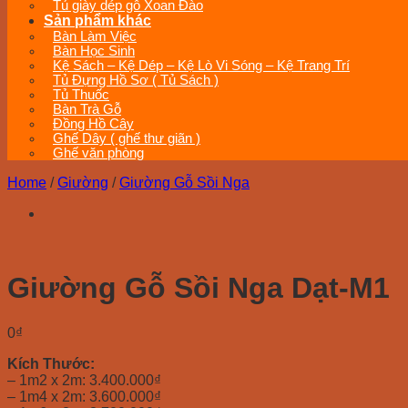
Tủ giày dép gỗ Xoan Đào
Sản phẩm khác
Bàn Làm Việc
Bàn Học Sinh
Kệ Sách – Kệ Dép – Kệ Lò Vi Sóng – Kệ Trang Trí
Tủ Đựng Hồ Sơ ( Tủ Sách )
Tủ Thuốc
Bàn Trà Gỗ
Đồng Hồ Cây
Ghế Dây ( ghế thư giãn )
Ghế văn phòng
Home
/
Giường
/
Giường Gỗ Sồi Nga
Giường Gỗ Sồi Nga Dạt-M1
0
₫
Kích Thước:
– 1m2 x 2m: 3.400.000₫
– 1m4 x 2m: 3.600.000₫