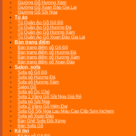
Giường Gỗ Hương Xám
Giường Gỗ Xoan Đào Gia Lai
Giường Gỗ Sồi Nga
Tủ áo
Tủ Quần Áo Gỗ Gõ Đỏ
Tủ Quần Áo Gỗ Hương Đá
Tủ Quân Áo Gỗ Hương Xám
Tủ Quần Áo Gỗ Xoan Đào Gia Lai
Bàn trang điểm
Bàn trang điểm gỗ Gõ Đỏ
Bàn trang điểm gỗ Hương Đá
Bàn trang điểm gỗ Hương Xám
Bàn trang điểm gỗ Xoan Đào
Salon, sofa
Sofa gỗ Gõ Đỏ
Sofa gỗ Hương Đá
Sofa gỗ Hương Xám
Salon Gỗ
Sofa gỗ Óc Chó
Sofa 1 Văng Gỗ Sồi Nga Giá Rẻ
Sofa gỗ Sồi Nga
Sofa 2 Văng Gỗ Hiện Đại
Sofa Gỗ Sồi Nga Lau Màu Cao Cấp Sơn Inchem
Sofa gỗ Xoan Đào
Bàn Ghế Sofa Đối Xứng
Bàn Sofa Gỗ
Kệ tivi