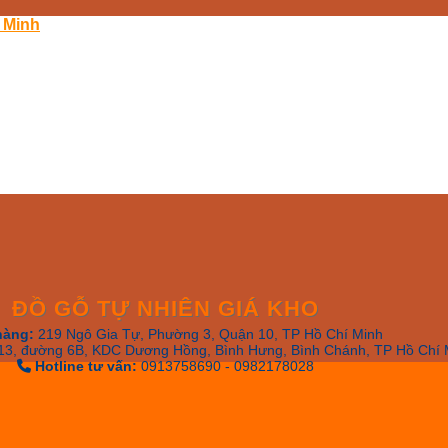
 Minh
ĐỒ GỖ TỰ NHIÊN GIÁ KHO
hàng:
219 Ngô Gia Tự, Phường 3, Quận 10, TP Hồ Chí Minh
13, đường 6B, KDC Dương Hồng, Bình Hưng, Bình Chánh, TP Hồ Chí 
Hotline tư vấn:
0913758690 - 0982178028