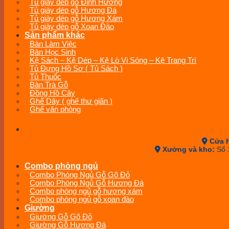
Tủ giày dép gỗ Đinh Hương
Tủ giày dép gỗ Hương Đá
Tủ giày dép gỗ Hương Xám
Tủ giày dép gỗ Xoan Đào
Sản phẩm khác
Bàn Làm Việc
Bàn Học Sinh
Kệ Sách – Kệ Dép – Kệ Lò Vi Sóng – Kệ Trang Trí
Tủ Đựng Hồ Sơ ( Tủ Sách )
Tủ Thuốc
Bàn Trà Gỗ
Đồng Hồ Cây
Ghế Dây ( ghế thư giãn )
Ghế văn phòng
Cửa 
Xưởng và kho:
Số 
Combo phòng ngủ
Combo Phòng Ngủ Gỗ Gõ Đỏ
Combo Phòng Ngủ Gỗ Hương Đá
Combo phòng ngủ gỗ hương xám
Combo phòng ngủ gỗ xoan đào
Giường
Giường Gỗ Gõ Đỏ
Giường Gỗ Hương Đá