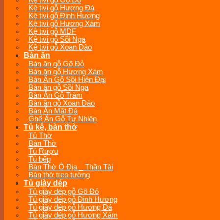
Kệ tivi gỗ Gõ Đỏ
Kệ tivi gỗ Hương Đá
Kệ tivi gỗ Đinh Hương
Kệ tivi gỗ Hương Xám
Kệ tivi gỗ MDF
Kệ tivi gỗ Sồi Nga
Kệ tivi gỗ Xoan Đào
Bàn ăn
Bàn ăn gỗ Gõ Đỏ
Bàn ăn gỗ Hương Xám
Bàn Ăn Gỗ Sồi Hiện Đại
Bàn ăn gỗ Sồi Nga
Bàn Ăn Gỗ Tràm
Bàn ăn gỗ Xoan Đào
Bàn Ăn Mặt Đá
Ghế Ăn Gỗ Tự Nhiên
Tủ kệ, bàn thờ
Tủ Thờ
Bàn Thờ
Tủ Rượu
Tủ bếp
Bàn Thờ Ô Địa _ Thần Tài
Bàn thờ treo tường
Tủ giày dép
Tủ giày dép gỗ Gõ Đỏ
Tủ giày dép gỗ Đinh Hương
Tủ giày dép gỗ Hương Đá
Tủ giày dép gỗ Hương Xám