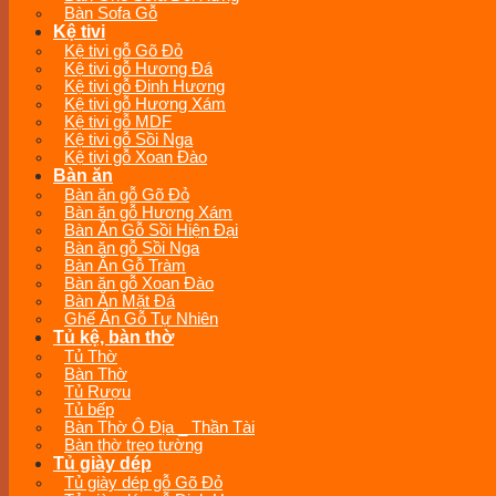
Bàn Sofa Gỗ
Kệ tivi
Kệ tivi gỗ Gõ Đỏ
Kệ tivi gỗ Hương Đá
Kệ tivi gỗ Đinh Hương
Kệ tivi gỗ Hương Xám
Kệ tivi gỗ MDF
Kệ tivi gỗ Sồi Nga
Kệ tivi gỗ Xoan Đào
Bàn ăn
Bàn ăn gỗ Gõ Đỏ
Bàn ăn gỗ Hương Xám
Bàn Ăn Gỗ Sồi Hiện Đại
Bàn ăn gỗ Sồi Nga
Bàn Ăn Gỗ Tràm
Bàn ăn gỗ Xoan Đào
Bàn Ăn Mặt Đá
Ghế Ăn Gỗ Tự Nhiên
Tủ kệ, bàn thờ
Tủ Thờ
Bàn Thờ
Tủ Rượu
Tủ bếp
Bàn Thờ Ô Địa _ Thần Tài
Bàn thờ treo tường
Tủ giày dép
Tủ giày dép gỗ Gõ Đỏ