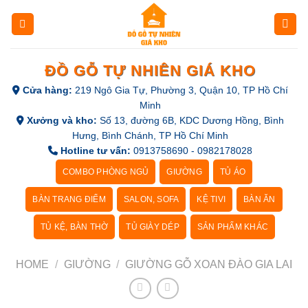
Skip
to
content
ĐỒ GỖ TỰ NHIÊN GIÁ KHO
Cửa hàng:
219 Ngô Gia Tự, Phường 3, Quận 10, TP Hồ Chí
Minh
Xưởng và kho:
Số 13, đường 6B, KDC Dương Hồng, Bình
Hưng, Bình Chánh, TP Hồ Chí Minh
Hotline tư vấn:
0913758690 - 0982178028
COMBO PHÒNG NGỦ
GIƯỜNG
TỦ ÁO
BÀN TRANG ĐIỂM
SALON, SOFA
KỆ TIVI
BÀN ĂN
TỦ KỆ, BÀN THỜ
TỦ GIÀY DÉP
SẢN PHẨM KHÁC
HOME
/
GIƯỜNG
/
GIƯỜNG GỖ XOAN ĐÀO GIA LAI