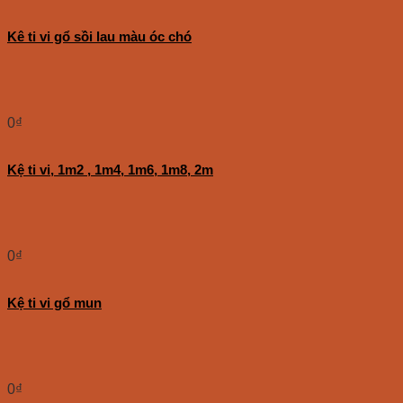
Kê ti vi gổ sồi lau màu óc chó
0
₫
Kệ ti vi, 1m2 , 1m4, 1m6, 1m8, 2m
0
₫
Kệ ti vi gổ mun
0
₫