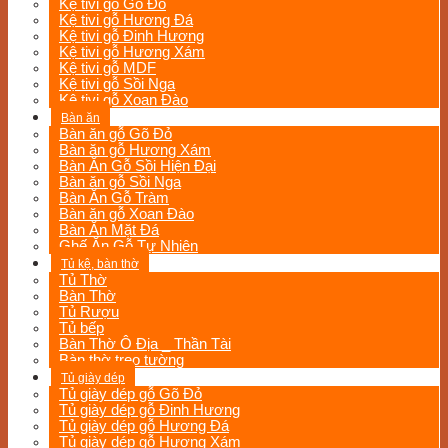
Kệ tivi gỗ Gõ Đỏ
Kệ tivi gỗ Hương Đá
Kệ tivi gỗ Đinh Hương
Kệ tivi gỗ Hương Xám
Kệ tivi gỗ MDF
Kệ tivi gỗ Sồi Nga
Kệ tivi gỗ Xoan Đào
Bàn ăn
Bàn ăn gỗ Gõ Đỏ
Bàn ăn gỗ Hương Xám
Bàn Ăn Gỗ Sồi Hiện Đại
Bàn ăn gỗ Sồi Nga
Bàn Ăn Gỗ Tràm
Bàn ăn gỗ Xoan Đào
Bàn Ăn Mặt Đá
Ghế Ăn Gỗ Tự Nhiên
Tủ kệ, bàn thờ
Tủ Thờ
Bàn Thờ
Tủ Rượu
Tủ bếp
Bàn Thờ Ô Địa _ Thần Tài
Bàn thờ treo tường
Tủ giày dép
Tủ giày dép gỗ Gõ Đỏ
Tủ giày dép gỗ Đinh Hương
Tủ giày dép gỗ Hương Đá
Tủ giày dép gỗ Hương Xám