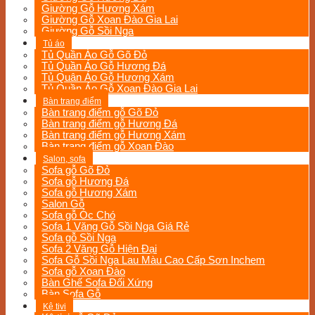
Giường Gỗ Hương Xám
Giường Gỗ Xoan Đào Gia Lai
Giường Gỗ Sồi Nga
Tủ áo
Tủ Quần Áo Gỗ Gõ Đỏ
Tủ Quần Áo Gỗ Hương Đá
Tủ Quân Áo Gỗ Hương Xám
Tủ Quần Áo Gỗ Xoan Đào Gia Lai
Bàn trang điểm
Bàn trang điểm gỗ Gõ Đỏ
Bàn trang điểm gỗ Hương Đá
Bàn trang điểm gỗ Hương Xám
Bàn trang điểm gỗ Xoan Đào
Salon, sofa
Sofa gỗ Gõ Đỏ
Sofa gỗ Hương Đá
Sofa gỗ Hương Xám
Salon Gỗ
Sofa gỗ Óc Chó
Sofa 1 Văng Gỗ Sồi Nga Giá Rẻ
Sofa gỗ Sồi Nga
Sofa 2 Văng Gỗ Hiện Đại
Sofa Gỗ Sồi Nga Lau Màu Cao Cấp Sơn Inchem
Sofa gỗ Xoan Đào
Bàn Ghế Sofa Đối Xứng
Bàn Sofa Gỗ
Kệ tivi