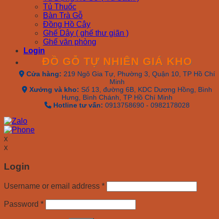
Tủ Thuốc
Bàn Trà Gỗ
Đồng Hồ Cây
Ghế Dây ( ghế thư giãn )
Ghế văn phòng
Login
ĐỒ GỖ TỰ NHIÊN GIÁ KHO
Cửa hàng:
219 Ngô Gia Tự, Phường 3, Quận 10, TP Hồ Chí
Minh
Xưởng và kho:
Số 13, đường 6B, KDC Dương Hồng, Bình
Hưng, Bình Chánh, TP Hồ Chí Minh
Hotline tư vấn:
0913758690 - 0982178028
x
x
Login
Username or email address
*
Password
*