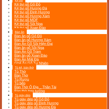
Kệ tivi
Kệ tivi gỗ Gõ Đỏ
Kệ tivi gỗ Hương Đá
Kệ tivi gỗ Đinh Hương
Kệ tivi gỗ Hương Xám
Kệ tivi gỗ MDF
Kệ tivi gỗ Sồi Nga
Kệ tivi gỗ Xoan Đào
Bàn ăn
Bàn ăn gỗ Gõ Đỏ
Bàn ăn gỗ Hương Xám
Bàn Ăn Gỗ Sồi Hiện Đại
Bàn ăn gỗ Sồi Nga
Bàn Ăn Gỗ Tràm
Bàn ăn gỗ Xoan Đào
Bàn Ăn Mặt Đá
Ghế Ăn Gỗ Tự Nhiên
Tủ kệ, bàn thờ
Tủ Thờ
Bàn Thờ
Tủ Rượu
Tủ bếp
Bàn Thờ Ô Địa _ Thần Tài
Bàn thờ treo tường
Tủ giày dép
Tủ giày dép gỗ Gõ Đỏ
Tủ giày dép gỗ Đinh Hương
Tủ giày dép gỗ Hương Đá