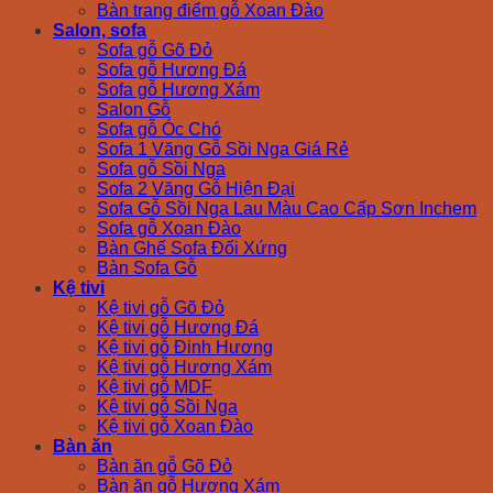
Bàn trang điểm gỗ Xoan Đào
Salon, sofa
Sofa gỗ Gõ Đỏ
Sofa gỗ Hương Đá
Sofa gỗ Hương Xám
Salon Gỗ
Sofa gỗ Óc Chó
Sofa 1 Văng Gỗ Sồi Nga Giá Rẻ
Sofa gỗ Sồi Nga
Sofa 2 Văng Gỗ Hiện Đại
Sofa Gỗ Sồi Nga Lau Màu Cao Cấp Sơn Inchem
Sofa gỗ Xoan Đào
Bàn Ghế Sofa Đối Xứng
Bàn Sofa Gỗ
Kệ tivi
Kệ tivi gỗ Gõ Đỏ
Kệ tivi gỗ Hương Đá
Kệ tivi gỗ Đinh Hương
Kệ tivi gỗ Hương Xám
Kệ tivi gỗ MDF
Kệ tivi gỗ Sồi Nga
Kệ tivi gỗ Xoan Đào
Bàn ăn
Bàn ăn gỗ Gõ Đỏ
Bàn ăn gỗ Hương Xám