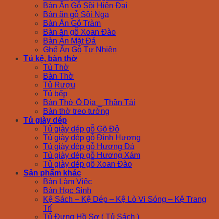
Bàn Ăn Gỗ Sồi Hiện Đại
Bàn ăn gỗ Sồi Nga
Bàn Ăn Gỗ Tràm
Bàn ăn gỗ Xoan Đào
Bàn Ăn Mặt Đá
Ghế Ăn Gỗ Tự Nhiên
Tủ kệ, bàn thờ
Tủ Thờ
Bàn Thờ
Tủ Rượu
Tủ bếp
Bàn Thờ Ô Địa _ Thần Tài
Bàn thờ treo tường
Tủ giày dép
Tủ giày dép gỗ Gõ Đỏ
Tủ giày dép gỗ Đinh Hương
Tủ giày dép gỗ Hương Đá
Tủ giày dép gỗ Hương Xám
Tủ giày dép gỗ Xoan Đào
Sản phẩm khác
Bàn Làm Việc
Bàn Học Sinh
Kệ Sách – Kệ Dép – Kệ Lò Vi Sóng – Kệ Trang
Trí
Tủ Đựng Hồ Sơ ( Tủ Sách )