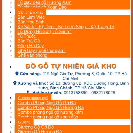
Tủ giày dép gỗ Hương Xám
Tủ giày dép gỗ Xoan Đào
Sản phẩm khác
Bàn Làm Việc
Bàn Học Sinh
Kệ Sách – Kệ Dép – Kệ Lò Vi Sóng – Kệ Trang Trí
Tủ Đựng Hồ Sơ ( Tủ Sách )
Tủ Thuốc
Bàn Trà Gỗ
Đồng Hồ Cây
Ghế Dây ( ghế thư giãn )
Ghế văn phòng
ĐỒ GỖ TỰ NHIÊN GIÁ KHO
Cửa hàng:
219 Ngô Gia Tự, Phường 3, Quận 10, TP Hồ
Chí Minh
Xưởng và kho:
Số 13, đường 6B, KDC Dương Hồng, Bình
Hưng, Bình Chánh, TP Hồ Chí Minh
Hotline tư vấn:
0913758690 - 0982178028
Combo phòng ngủ
Combo Phòng Ngủ Gỗ Gõ Đỏ
Combo Phòng Ngủ Gỗ Hương Đá
Combo phòng ngủ gỗ hương xám
Combo phòng ngủ gỗ xoan đào
Giường
Giường Gỗ Gõ Đỏ
Giường Gỗ Hương Đá