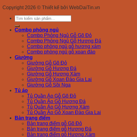
Copyright 2026 © Thiết kế bởi WebDaiTin.vn
Search
for:
Combo phòng ngủ
Combo Phòng Ngủ Gỗ Gõ Đỏ
Combo Phòng Ngủ Gỗ Hương Đá
Combo phòng ngủ gỗ hương xám
Combo phòng ngủ gỗ xoan đào
Giường
Giường Gỗ Gõ Đỏ
Giường Gỗ Hương Đá
Giường Gỗ Hương Xám
Giường Gỗ Xoan Đào Gia Lai
Giường Gỗ Sồi Nga
Tủ áo
Tủ Quần Áo Gỗ Gõ Đỏ
Tủ Quần Áo Gỗ Hương Đá
Tủ Quân Áo Gỗ Hương Xám
Tủ Quần Áo Gỗ Xoan Đào Gia Lai
Bàn trang điểm
Bàn trang điểm gỗ Gõ Đỏ
Bàn trang điểm gỗ Hương Đá
Bàn trang điểm gỗ Hương Xám