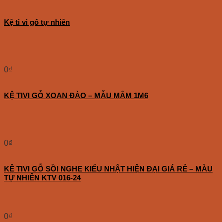
Kệ ti vi gổ tự nhiên
0
₫
KỆ TIVI GỖ XOAN ĐÀO – MẪU MÂM 1M6
0
₫
KỆ TIVI GỖ SỒI NGHE KIỂU NHẬT HIỆN ĐẠI GIÁ RẺ – MÀU
TỰ NHIÊN KTV 016-24
0
₫