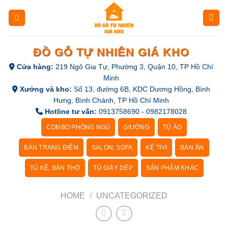
Skip
to
content
ĐỒ GỖ TỰ NHIÊN GIÁ KHO
Cửa hàng:
219 Ngô Gia Tự, Phường 3, Quận 10, TP Hồ Chí
Minh
Xưởng và kho:
Số 13, đường 6B, KDC Dương Hồng, Bình
Hưng, Bình Chánh, TP Hồ Chí Minh
Hotline tư vấn:
0913758690 - 0982178028
COMBO PHÒNG NGỦ
GIƯỜNG
TỦ ÁO
BÀN TRANG ĐIỂM
SALON, SOFA
KỆ TIVI
BÀN ĂN
TỦ KỆ, BÀN THỜ
TỦ GIÀY DÉP
SẢN PHẨM KHÁC
HOME
/
UNCATEGORIZED