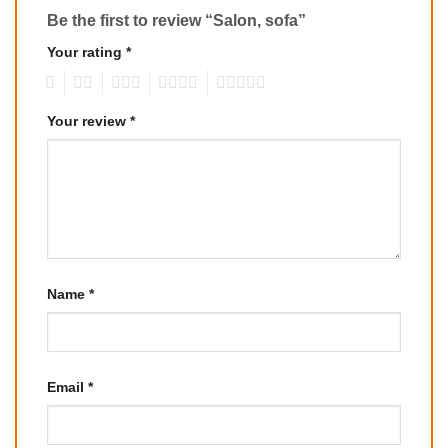
Be the first to review “Salon, sofa”
Your rating
*
1
2
3
4
5
Your review
*
Name
*
Email
*