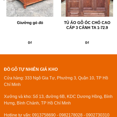
Giường gỏ đỏ
TỦ ÁO GỖ ÓC CHÓ CAO
CẤP 3 CÁNH TA 1-72.9
0
₫
0
₫
ĐỒ GỖ TỰ NHIÊN GIÁ KHO
Cửa hàng: 333 Ngô Gia Tự, Phường 3, Quận 10, TP Hồ
Chí Minh
Xưởng và kho: Số 13, đường 6B, KDC Dương Hồng, Bình
Hưng, Bình Chánh, TP Hồ Chí Minh
Hotline tư vấn: 0913758690 - 0982178028 - 0902730310