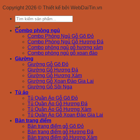
Copyright 2026 © Thiết kế bởi WebDaiTin.vn
Search
for:
Combo phòng ngủ
Combo Phòng Ngủ Gỗ Gõ Đỏ
Combo Phòng Ngủ Gỗ Hương Đá
Combo phòng ngủ gỗ hương xám
Combo phòng ngủ gỗ xoan đào
Giường
Giường Gỗ Gõ Đỏ
Giường Gỗ Hương Đá
Giường Gỗ Hương Xám
Giường Gỗ Xoan Đào Gia Lai
Giường Gỗ Sồi Nga
Tủ áo
Tủ Quần Áo Gỗ Gõ Đỏ
Tủ Quần Áo Gỗ Hương Đá
Tủ Quân Áo Gỗ Hương Xám
Tủ Quần Áo Gỗ Xoan Đào Gia Lai
Bàn trang điểm
Bàn trang điểm gỗ Gõ Đỏ
Bàn trang điểm gỗ Hương Đá
Bàn trang điểm gỗ Hương Xám