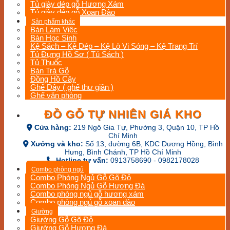
Tủ giày dép gỗ Hương Xám
Tủ giày dép gỗ Xoan Đào
Sản phẩm khác
Bàn Làm Việc
Bàn Học Sinh
Kệ Sách – Kệ Dép – Kệ Lò Vi Sóng – Kệ Trang Trí
Tủ Đựng Hồ Sơ ( Tủ Sách )
Tủ Thuốc
Bàn Trà Gỗ
Đồng Hồ Cây
Ghế Dây ( ghế thư giãn )
Ghế văn phòng
ĐỒ GỖ TỰ NHIÊN GIÁ KHO
Cửa hàng:
219 Ngô Gia Tự, Phường 3, Quận 10, TP Hồ
Chí Minh
Xưởng và kho:
Số 13, đường 6B, KDC Dương Hồng, Bình
Hưng, Bình Chánh, TP Hồ Chí Minh
Hotline tư vấn:
0913758690 - 0982178028
Combo phòng ngủ
Combo Phòng Ngủ Gỗ Gõ Đỏ
Combo Phòng Ngủ Gỗ Hương Đá
Combo phòng ngủ gỗ hương xám
Combo phòng ngủ gỗ xoan đào
Giường
Giường Gỗ Gõ Đỏ
Giường Gỗ Hương Đá