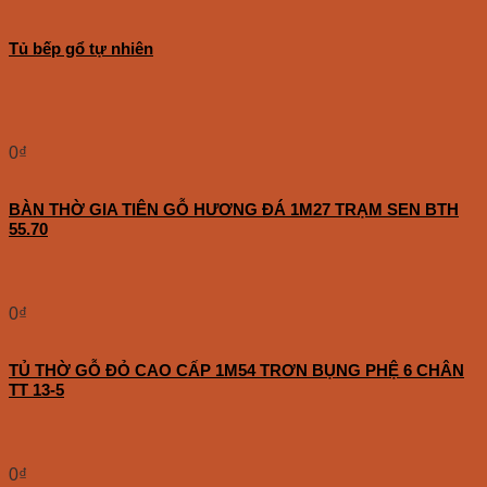
Tủ bếp gổ tự nhiên
0
₫
BÀN THỜ GIA TIÊN GỖ HƯƠNG ĐÁ 1M27 TRẠM SEN BTH
55.70
0
₫
TỦ THỜ GỖ ĐỎ CAO CẤP 1M54 TRƠN BỤNG PHỆ 6 CHÂN
TT 13-5
0
₫