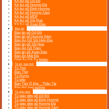
Kệ tivi gỗ Gõ Đỏ
Kệ tivi gỗ Hương Đá
Kệ tivi gỗ Đinh Hương
Kệ tivi gỗ Hương Xám
Kệ tivi gỗ MDF
Kệ tivi gỗ Sồi Nga
Kệ tivi gỗ Xoan Đào
Bàn ăn
Bàn ăn gỗ Gõ Đỏ
Bàn ăn gỗ Hương Xám
Bàn Ăn Gỗ Sồi Hiện Đại
Bàn ăn gỗ Sồi Nga
Bàn Ăn Gỗ Tràm
Bàn ăn gỗ Xoan Đào
Bàn Ăn Mặt Đá
Ghế Ăn Gỗ Tự Nhiên
Tủ kệ, bàn thờ
Tủ Thờ
Bàn Thờ
Tủ Rượu
Tủ bếp
Bàn Thờ Ô Địa _ Thần Tài
Bàn thờ treo tường
Tủ giày dép
Tủ giày dép gỗ Gõ Đỏ
Tủ giày dép gỗ Đinh Hương
Tủ giày dép gỗ Hương Đá
Tủ giày dép gỗ Hương Xám