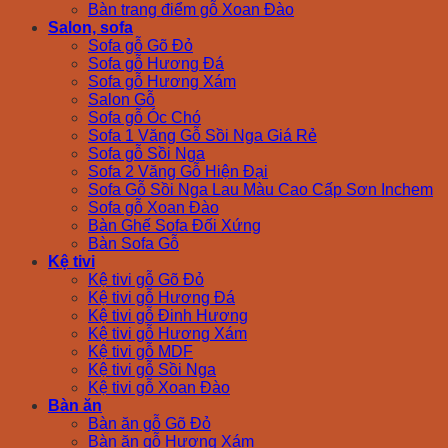
Bàn trang điểm gỗ Xoan Đào
Salon, sofa
Sofa gỗ Gõ Đỏ
Sofa gỗ Hương Đá
Sofa gỗ Hương Xám
Salon Gỗ
Sofa gỗ Óc Chó
Sofa 1 Văng Gỗ Sồi Nga Giá Rẻ
Sofa gỗ Sồi Nga
Sofa 2 Văng Gỗ Hiện Đại
Sofa Gỗ Sồi Nga Lau Màu Cao Cấp Sơn Inchem
Sofa gỗ Xoan Đào
Bàn Ghế Sofa Đối Xứng
Bàn Sofa Gỗ
Kệ tivi
Kệ tivi gỗ Gõ Đỏ
Kệ tivi gỗ Hương Đá
Kệ tivi gỗ Đinh Hương
Kệ tivi gỗ Hương Xám
Kệ tivi gỗ MDF
Kệ tivi gỗ Sồi Nga
Kệ tivi gỗ Xoan Đào
Bàn ăn
Bàn ăn gỗ Gõ Đỏ
Bàn ăn gỗ Hương Xám