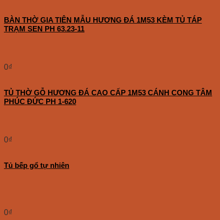
BÀN THỜ GIA TIÊN MẪU HƯƠNG ĐÁ 1M53 KÈM TỦ TÁP
TRẠM SEN PH 63.23-11
0
₫
TỦ THỜ GỖ HƯƠNG ĐÁ CAO CẤP 1M53 CÁNH CONG TÂM
PHÚC ĐỨC PH 1-620
0
₫
Tủ bếp gổ tự nhiên
0
₫