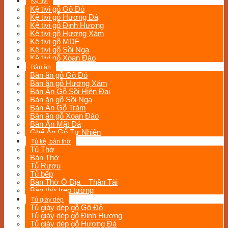
Kệ tivi
Kệ tivi gỗ Gõ Đỏ
Kệ tivi gỗ Hương Đá
Kệ tivi gỗ Đinh Hương
Kệ tivi gỗ Hương Xám
Kệ tivi gỗ MDF
Kệ tivi gỗ Sồi Nga
Kệ tivi gỗ Xoan Đào
Bàn ăn
Bàn ăn gỗ Gõ Đỏ
Bàn ăn gỗ Hương Xám
Bàn Ăn Gỗ Sồi Hiện Đại
Bàn ăn gỗ Sồi Nga
Bàn Ăn Gỗ Tràm
Bàn ăn gỗ Xoan Đào
Bàn Ăn Mặt Đá
Ghế Ăn Gỗ Tự Nhiên
Tủ kệ, bàn thờ
Tủ Thờ
Bàn Thờ
Tủ Rượu
Tủ bếp
Bàn Thờ Ô Địa _ Thần Tài
Bàn thờ treo tường
Tủ giày dép
Tủ giày dép gỗ Gõ Đỏ
Tủ giày dép gỗ Đinh Hương
Tủ giày dép gỗ Hương Đá