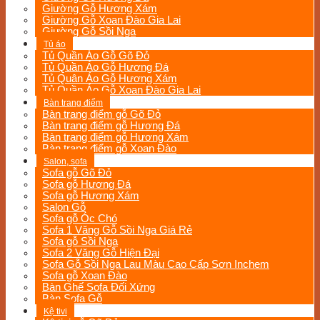
Giường Gỗ Hương Xám
Giường Gỗ Xoan Đào Gia Lai
Giường Gỗ Sồi Nga
Tủ áo
Tủ Quần Áo Gỗ Gõ Đỏ
Tủ Quần Áo Gỗ Hương Đá
Tủ Quân Áo Gỗ Hương Xám
Tủ Quần Áo Gỗ Xoan Đào Gia Lai
Bàn trang điểm
Bàn trang điểm gỗ Gõ Đỏ
Bàn trang điểm gỗ Hương Đá
Bàn trang điểm gỗ Hương Xám
Bàn trang điểm gỗ Xoan Đào
Salon, sofa
Sofa gỗ Gõ Đỏ
Sofa gỗ Hương Đá
Sofa gỗ Hương Xám
Salon Gỗ
Sofa gỗ Óc Chó
Sofa 1 Văng Gỗ Sồi Nga Giá Rẻ
Sofa gỗ Sồi Nga
Sofa 2 Văng Gỗ Hiện Đại
Sofa Gỗ Sồi Nga Lau Màu Cao Cấp Sơn Inchem
Sofa gỗ Xoan Đào
Bàn Ghế Sofa Đối Xứng
Bàn Sofa Gỗ
Kệ tivi