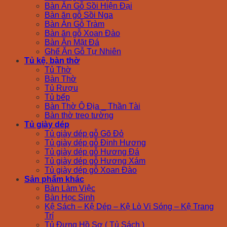
Bàn Ăn Gỗ Sồi Hiện Đại
Bàn ăn gỗ Sồi Nga
Bàn Ăn Gỗ Tràm
Bàn ăn gỗ Xoan Đào
Bàn Ăn Mặt Đá
Ghế Ăn Gỗ Tự Nhiên
Tủ kệ, bàn thờ
Tủ Thờ
Bàn Thờ
Tủ Rượu
Tủ bếp
Bàn Thờ Ô Địa _ Thần Tài
Bàn thờ treo tường
Tủ giày dép
Tủ giày dép gỗ Gõ Đỏ
Tủ giày dép gỗ Đinh Hương
Tủ giày dép gỗ Hương Đá
Tủ giày dép gỗ Hương Xám
Tủ giày dép gỗ Xoan Đào
Sản phẩm khác
Bàn Làm Việc
Bàn Học Sinh
Kệ Sách – Kệ Dép – Kệ Lò Vi Sóng – Kệ Trang
Trí
Tủ Đựng Hồ Sơ ( Tủ Sách )