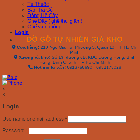
Tủ Thuốc
Bàn Trà Gỗ
Đồng Hồ Cây
Ghế Dây ( ghế thư giãn )
Ghế văn phòng
Login
ĐỒ GỖ TỰ NHIÊN GIÁ KHO
Cửa hàng:
219 Ngô Gia Tự, Phường 3, Quận 10, TP Hồ Chí
Minh
Xưởng và kho:
Số 13, đường 6B, KDC Dương Hồng, Bình
Hưng, Bình Chánh, TP Hồ Chí Minh
Hotline tư vấn:
0913758690 - 0982178028
x
x
Login
Username or email address
*
Password
*