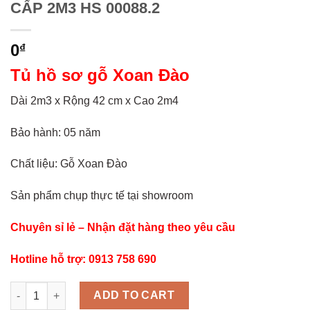
CẤP 2M3 HS 00088.2
0
₫
Tủ hồ sơ gỗ Xoan Đào
Dài 2m3 x Rộng 42 cm x Cao 2m4
Bảo hành: 05 năm
Chất liệu: Gỗ Xoan Đào
Sản phẩm chụp thực tế tại showroom
Chuyên sỉ lẻ – Nhận đặt hàng theo yêu cầu
Hotline hỗ trợ: 0913 758 690
TỦ ĐỰNG HỒ SƠ GỖ XOAN ĐÀO CAO CẤP 2M3 HS 00088.2 quan
ADD TO CART