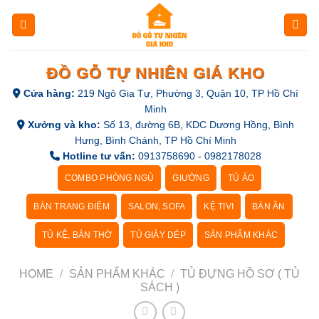
Skip
to
content
ĐỒ GỖ TỰ NHIÊN GIÁ KHO
Cửa hàng:
219 Ngô Gia Tự, Phường 3, Quận 10, TP Hồ Chí
Minh
Xưởng và kho:
Số 13, đường 6B, KDC Dương Hồng, Bình
Hưng, Bình Chánh, TP Hồ Chí Minh
Hotline tư vấn:
0913758690 - 0982178028
COMBO PHÒNG NGỦ
GIƯỜNG
TỦ ÁO
BÀN TRANG ĐIỂM
SALON, SOFA
KỆ TIVI
BÀN ĂN
TỦ KỆ, BÀN THỜ
TỦ GIÀY DÉP
SẢN PHẨM KHÁC
HOME
/
SẢN PHẨM KHÁC
/
TỦ ĐỰNG HỒ SƠ ( TỦ
SÁCH )