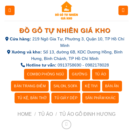
Skip
to
content
ĐỒ GỖ TỰ NHIÊN GIÁ KHO
Cửa hàng:
219 Ngô Gia Tự, Phường 3, Quận 10, TP Hồ Chí
Minh
Xưởng và kho:
Số 13, đường 6B, KDC Dương Hồng, Bình
Hưng, Bình Chánh, TP Hồ Chí Minh
Hotline tư vấn:
0913758690 - 0982178028
COMBO PHÒNG NGỦ
GIƯỜNG
TỦ ÁO
BÀN TRANG ĐIỂM
SALON, SOFA
KỆ TIVI
BÀN ĂN
TỦ KỆ, BÀN THỜ
TỦ GIÀY DÉP
SẢN PHẨM KHÁC
HOME
/
TỦ ÁO
/
TỦ ÁO GỖ ĐINH HƯƠNG