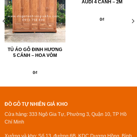
AUDI 4 CÁNH – 2M
0
₫
TỦ ÁO GỖ ĐINH HƯƠNG
5 CÁNH – HOA VÒM
0
₫
ĐỒ GỖ TỰ NHIÊN GIÁ KHO
Cửa hàng: 333 Ngô Gia Tự, Phường 3, Quận 10, TP Hồ
Chí Minh
Xưởng và kho: Số 13, đường 6B, KDC Dương Hồng, Bình