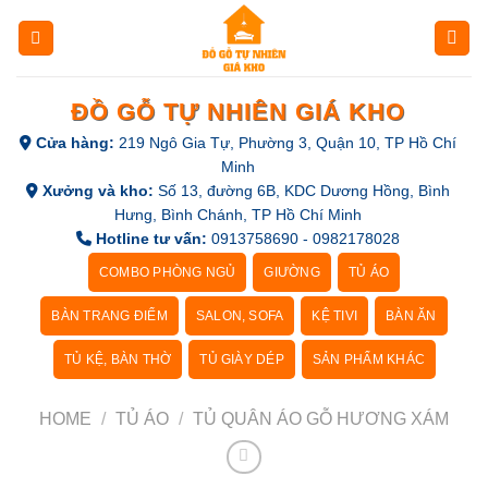
Skip
to
content
ĐỒ GỖ TỰ NHIÊN GIÁ KHO
Cửa hàng:
219 Ngô Gia Tự, Phường 3, Quận 10, TP Hồ Chí
Minh
Xưởng và kho:
Số 13, đường 6B, KDC Dương Hồng, Bình
Hưng, Bình Chánh, TP Hồ Chí Minh
Hotline tư vấn:
0913758690 - 0982178028
COMBO PHÒNG NGỦ
GIƯỜNG
TỦ ÁO
BÀN TRANG ĐIỂM
SALON, SOFA
KỆ TIVI
BÀN ĂN
TỦ KỆ, BÀN THỜ
TỦ GIÀY DÉP
SẢN PHẨM KHÁC
HOME
/
TỦ ÁO
/
TỦ QUÂN ÁO GỖ HƯƠNG XÁM