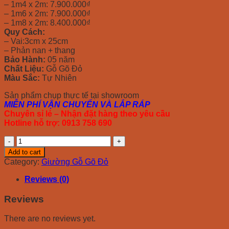
– 1m4 x 2m: 7.900.000₫
– 1m6 x 2m: 7.900.000₫
– 1m8 x 2m: 8.400.000₫
Quy Cách:
– Vai:3cm x 25cm
– Phản nan + thang
Bảo Hành:
05 năm
Chất Liệu:
Gỗ Gõ Đỏ
Màu Sắc:
Tự Nhiên
Sản phẩm chụp thực tế tại showroom
MIỄN PHÍ VẬN CHUYỂN VÀ LẮP RÁP
Chuyên sỉ lẻ – Nhận đặt hàng theo yêu cầu
Hotline hỗ trợ: 0913 758 690
Giường
Gõ
Add to cart
Đỏ
Category:
Giường Gỗ Gõ Đỏ
Phản
Nan
Reviews (0)
quantity
Reviews
There are no reviews yet.