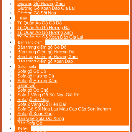
Giường Gỗ Hương Xám
Giường Gỗ Xoan Đào Gia Lai
Giường Gỗ Sồi Nga
Tủ áo
Tủ Quần Áo Gỗ Gõ Đỏ
Tủ Quần Áo Gỗ Hương Đá
Tủ Quân Áo Gỗ Hương Xám
Tủ Quần Áo Gỗ Xoan Đào Gia Lai
Bàn trang điểm
Bàn trang điểm gỗ Gõ Đỏ
Bàn trang điểm gỗ Hương Đá
Bàn trang điểm gỗ Hương Xám
Bàn trang điểm gỗ Xoan Đào
Salon, sofa
Sofa gỗ Gõ Đỏ
Sofa gỗ Hương Đá
Sofa gỗ Hương Xám
Salon Gỗ
Sofa gỗ Óc Chó
Sofa 1 Văng Gỗ Sồi Nga Giá Rẻ
Sofa gỗ Sồi Nga
Sofa 2 Văng Gỗ Hiện Đại
Sofa Gỗ Sồi Nga Lau Màu Cao Cấp Sơn Inchem
Sofa gỗ Xoan Đào
Bàn Ghế Sofa Đối Xứng
Bàn Sofa Gỗ
Kệ tivi