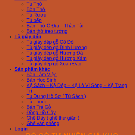
Tủ Thờ
Bàn Thờ
Tủ Rượu
Tủ bếp
Bàn Thờ Ô Địa _ Thần Tài
Bàn thờ treo tường
Tủ giày dép
Tủ giày dép gỗ Gõ Đỏ
Tủ giày dép gỗ Đinh Hương
Tủ giày dép gỗ Hương Đá
Tủ giày dép gỗ Hương Xám
Tủ giày dép gỗ Xoan Đào
Sản phẩm khác
Bàn Làm Việc
Bàn Học Sinh
Kệ Sách – Kệ Dép – Kệ Lò Vi Sóng – Kệ Trang
Trí
Tủ Đựng Hồ Sơ ( Tủ Sách )
Tủ Thuốc
Bàn Trà Gỗ
Đồng Hồ Cây
Ghế Dây ( ghế thư giãn )
Ghế văn phòng
Login