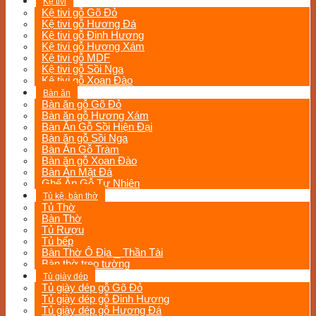
Kệ tivi
Kệ tivi gỗ Gõ Đỏ
Kệ tivi gỗ Hương Đá
Kệ tivi gỗ Đinh Hương
Kệ tivi gỗ Hương Xám
Kệ tivi gỗ MDF
Kệ tivi gỗ Sồi Nga
Kệ tivi gỗ Xoan Đào
Bàn ăn
Bàn ăn gỗ Gõ Đỏ
Bàn ăn gỗ Hương Xám
Bàn Ăn Gỗ Sồi Hiện Đại
Bàn ăn gỗ Sồi Nga
Bàn Ăn Gỗ Tràm
Bàn ăn gỗ Xoan Đào
Bàn Ăn Mặt Đá
Ghế Ăn Gỗ Tự Nhiên
Tủ kệ, bàn thờ
Tủ Thờ
Bàn Thờ
Tủ Rượu
Tủ bếp
Bàn Thờ Ô Địa _ Thần Tài
Bàn thờ treo tường
Tủ giày dép
Tủ giày dép gỗ Gõ Đỏ
Tủ giày dép gỗ Đinh Hương
Tủ giày dép gỗ Hương Đá