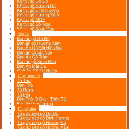
Kệ tivi gỗ Gõ Đỏ
Kệ tivi gỗ Hương Đá
Kệ tivi gỗ Đinh Hương
Kệ tivi gỗ Hương Xám
Kệ tivi gỗ MDF
Kệ tivi gỗ Sồi Nga
Kệ tivi gỗ Xoan Đào
Bàn ăn
Bàn ăn gỗ Gõ Đỏ
Bàn ăn gỗ Hương Xám
Bàn Ăn Gỗ Sồi Hiện Đại
Bàn ăn gỗ Sồi Nga
Bàn Ăn Gỗ Tràm
Bàn ăn gỗ Xoan Đào
Bàn Ăn Mặt Đá
Ghế Ăn Gỗ Tự Nhiên
Tủ kệ, bàn thờ
Tủ Thờ
Bàn Thờ
Tủ Rượu
Tủ bếp
Bàn Thờ Ô Địa _ Thần Tài
Bàn thờ treo tường
Tủ giày dép
Tủ giày dép gỗ Gõ Đỏ
Tủ giày dép gỗ Đinh Hương
Tủ giày dép gỗ Hương Đá
Tủ giày dép gỗ Hương Xám