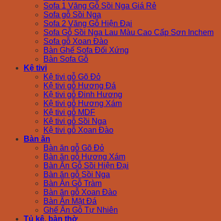
Sofa 1 Văng Gỗ Sồi Nga Giá Rẻ
Sofa gỗ Sồi Nga
Sofa 2 Văng Gỗ Hiện Đại
Sofa Gỗ Sồi Nga Lau Màu Cao Cấp Sơn Inchem
Sofa gỗ Xoan Đào
Bàn Ghế Sofa Đối Xứng
Bàn Sofa Gỗ
Kệ tivi
Kệ tivi gỗ Gõ Đỏ
Kệ tivi gỗ Hương Đá
Kệ tivi gỗ Đinh Hương
Kệ tivi gỗ Hương Xám
Kệ tivi gỗ MDF
Kệ tivi gỗ Sồi Nga
Kệ tivi gỗ Xoan Đào
Bàn ăn
Bàn ăn gỗ Gõ Đỏ
Bàn ăn gỗ Hương Xám
Bàn Ăn Gỗ Sồi Hiện Đại
Bàn ăn gỗ Sồi Nga
Bàn Ăn Gỗ Tràm
Bàn ăn gỗ Xoan Đào
Bàn Ăn Mặt Đá
Ghế Ăn Gỗ Tự Nhiên
Tủ kệ, bàn thờ