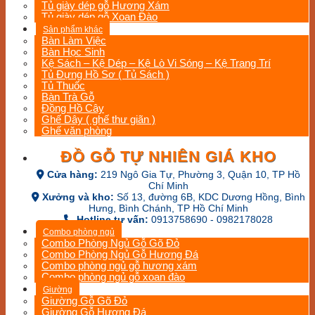
Tủ giày dép gỗ Hương Xám
Tủ giày dép gỗ Xoan Đào
Sản phẩm khác
Bàn Làm Việc
Bàn Học Sinh
Kệ Sách – Kệ Dép – Kệ Lò Vi Sóng – Kệ Trang Trí
Tủ Đựng Hồ Sơ ( Tủ Sách )
Tủ Thuốc
Bàn Trà Gỗ
Đồng Hồ Cây
Ghế Dây ( ghế thư giãn )
Ghế văn phòng
ĐỒ GỖ TỰ NHIÊN GIÁ KHO
Cửa hàng:
219 Ngô Gia Tự, Phường 3, Quận 10, TP Hồ
Chí Minh
Xưởng và kho:
Số 13, đường 6B, KDC Dương Hồng, Bình
Hưng, Bình Chánh, TP Hồ Chí Minh
Hotline tư vấn:
0913758690 - 0982178028
Combo phòng ngủ
Combo Phòng Ngủ Gỗ Gõ Đỏ
Combo Phòng Ngủ Gỗ Hương Đá
Combo phòng ngủ gỗ hương xám
Combo phòng ngủ gỗ xoan đào
Giường
Giường Gỗ Gõ Đỏ
Giường Gỗ Hương Đá