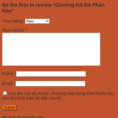
Be the first to review “Giường Gõ Đỏ Phản
Nan”
Your rating
*
Your review
*
Name
*
Email
*
Lưu tên của tôi, email, và trang web trong trình duyệt này
cho lần bình luận kế tiếp của tôi.
Related products