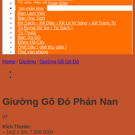
Tủ giày dép gỗ Xoan Đào
Sản phẩm khác
Bàn Làm Việc
Bàn Học Sinh
Kệ Sách – Kệ Dép – Kệ Lò Vi Sóng – Kệ Trang Trí
Tủ Đựng Hồ Sơ ( Tủ Sách )
Tủ Thuốc
Bàn Trà Gỗ
Đồng Hồ Cây
Ghế Dây ( ghế thư giãn )
Ghế văn phòng
Home
/
Giường
/
Giường Gỗ Gõ Đỏ
Giường Gõ Đỏ Phản Nan
0
₫
Kích Thước:
– 1m2 x 2m: 7.500.000₫