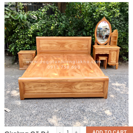
Giường Gõ Đỏ Trơn Phản Liền quanti
ADD TO CART