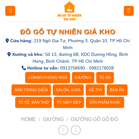
Skip
to
content
ĐỒ GỖ TỰ NHIÊN GIÁ KHO
Cửa hàng:
219 Ngô Gia Tự, Phường 3, Quận 10, TP Hồ Chí
Minh
Xưởng và kho:
Số 13, đường 6B, KDC Dương Hồng, Bình
Hưng, Bình Chánh, TP Hồ Chí Minh
Hotline tư vấn:
0913758690 - 0982178028
COMBO PHÒNG NGỦ
GIƯỜNG
TỦ ÁO
BÀN TRANG ĐIỂM
SALON, SOFA
KỆ TIVI
BÀN ĂN
TỦ KỆ, BÀN THỜ
TỦ GIÀY DÉP
SẢN PHẨM KHÁC
HOME
/
GIƯỜNG
/
GIƯỜNG GỖ GÕ ĐỎ