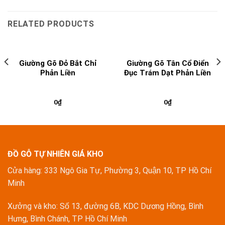
RELATED PRODUCTS
Giường Gõ Đỏ Bắt Chỉ
Giường Gõ Tân Cổ Điển
Phản Liền
Đục Trám Dạt Phản Liền
0
₫
0
₫
ĐỒ GỖ TỰ NHIÊN GIÁ KHO
Cửa hàng: 333 Ngô Gia Tự, Phường 3, Quận 10, TP Hồ Chí
Minh
Xưởng và kho: Số 13, đường 6B, KDC Dương Hồng, Bình
Hưng, Bình Chánh, TP Hồ Chí Minh