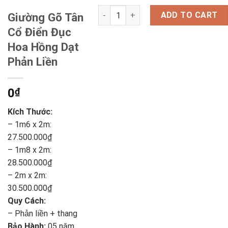
Giường Gõ Tân Cổ Điển Đục Hoa Hồng
ADD TO CART
Giường Gõ Tân
Cổ Điển Đục
Hoa Hồng Dạt
Phản Liền
0
₫
Kích Thước:
– 1m6 x 2m:
27.500.000₫
– 1m8 x 2m:
28.500.000₫
– 2m x 2m:
30.500.000₫
Quy Cách:
– Phản liền + thang
Bảo Hành:
05 năm