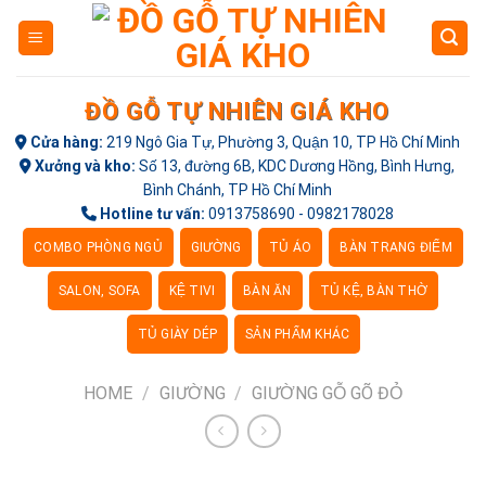
Skip
to
content
ĐỒ GỖ TỰ NHIÊN GIÁ KHO
Cửa hàng:
219 Ngô Gia Tự, Phường 3, Quận 10, TP Hồ Chí Minh
Xưởng và kho:
Số 13, đường 6B, KDC Dương Hồng, Bình Hưng,
Bình Chánh, TP Hồ Chí Minh
Hotline tư vấn:
0913758690 - 0982178028
COMBO PHÒNG NGỦ
GIƯỜNG
TỦ ÁO
BÀN TRANG ĐIỂM
SALON, SOFA
KỆ TIVI
BÀN ĂN
TỦ KỆ, BÀN THỜ
TỦ GIÀY DÉP
SẢN PHẨM KHÁC
HOME
/
GIƯỜNG
/
GIƯỜNG GỖ GÕ ĐỎ