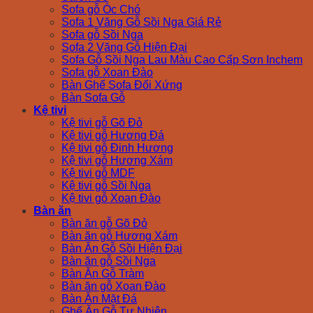
Sofa gỗ Óc Chó
Sofa 1 Văng Gỗ Sồi Nga Giá Rẻ
Sofa gỗ Sồi Nga
Sofa 2 Văng Gỗ Hiện Đại
Sofa Gỗ Sồi Nga Lau Màu Cao Cấp Sơn Inchem
Sofa gỗ Xoan Đào
Bàn Ghế Sofa Đối Xứng
Bàn Sofa Gỗ
Kệ tivi
Kệ tivi gỗ Gõ Đỏ
Kệ tivi gỗ Hương Đá
Kệ tivi gỗ Đinh Hương
Kệ tivi gỗ Hương Xám
Kệ tivi gỗ MDF
Kệ tivi gỗ Sồi Nga
Kệ tivi gỗ Xoan Đào
Bàn ăn
Bàn ăn gỗ Gõ Đỏ
Bàn ăn gỗ Hương Xám
Bàn Ăn Gỗ Sồi Hiện Đại
Bàn ăn gỗ Sồi Nga
Bàn Ăn Gỗ Tràm
Bàn ăn gỗ Xoan Đào
Bàn Ăn Mặt Đá
Ghế Ăn Gỗ Tự Nhiên