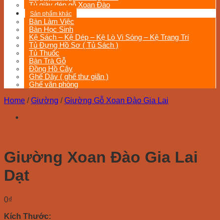
Tủ giày dép gỗ Xoan Đào
Sản phẩm khác
Bàn Làm Việc
Bàn Học Sinh
Kệ Sách – Kệ Dép – Kệ Lò Vi Sóng – Kệ Trang Trí
Tủ Đựng Hồ Sơ ( Tủ Sách )
Tủ Thuốc
Bàn Trà Gỗ
Đồng Hồ Cây
Ghế Dây ( ghế thư giãn )
Ghế văn phòng
Home
/
Giường
/
Giường Gỗ Xoan Đào Gia Lai
Giường Xoan Đào Gia Lai
Dạt
0
₫
Kích Thước: