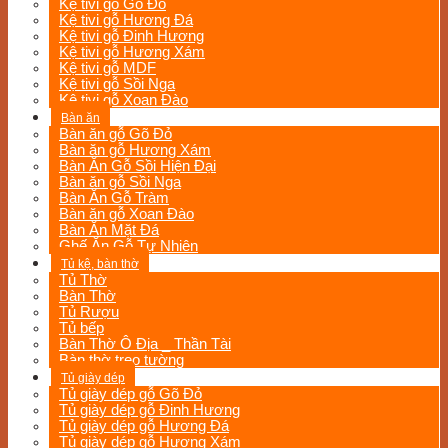
Kệ tivi gỗ Gõ Đỏ
Kệ tivi gỗ Hương Đá
Kệ tivi gỗ Đinh Hương
Kệ tivi gỗ Hương Xám
Kệ tivi gỗ MDF
Kệ tivi gỗ Sồi Nga
Kệ tivi gỗ Xoan Đào
Bàn ăn
Bàn ăn gỗ Gõ Đỏ
Bàn ăn gỗ Hương Xám
Bàn Ăn Gỗ Sồi Hiện Đại
Bàn ăn gỗ Sồi Nga
Bàn Ăn Gỗ Tràm
Bàn ăn gỗ Xoan Đào
Bàn Ăn Mặt Đá
Ghế Ăn Gỗ Tự Nhiên
Tủ kệ, bàn thờ
Tủ Thờ
Bàn Thờ
Tủ Rượu
Tủ bếp
Bàn Thờ Ô Địa _ Thần Tài
Bàn thờ treo tường
Tủ giày dép
Tủ giày dép gỗ Gõ Đỏ
Tủ giày dép gỗ Đinh Hương
Tủ giày dép gỗ Hương Đá
Tủ giày dép gỗ Hương Xám