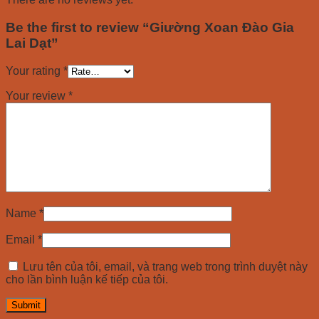
Be the first to review “Giường Xoan Đào Gia
Lai Dạt”
Your rating
*
Your review
*
Name
*
Email
*
Lưu tên của tôi, email, và trang web trong trình duyệt này
cho lần bình luận kế tiếp của tôi.