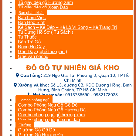
Tủ giày dép gỗ Hương Xám
Tủ giày dép gỗ Xoan Đào
Sản phẩm khác
Bàn Làm Việc
Bàn Học Sinh
Kệ Sách – Kệ Dép – Kệ Lò Vi Sóng – Kệ Trang Trí
Tủ Đựng Hồ Sơ ( Tủ Sách )
Tủ Thuốc
Bàn Trà Gỗ
Đồng Hồ Cây
Ghế Dây ( ghế thư giãn )
Ghế văn phòng
ĐỒ GỖ TỰ NHIÊN GIÁ KHO
Cửa hàng:
219 Ngô Gia Tự, Phường 3, Quận 10, TP Hồ
Chí Minh
Xưởng và kho:
Số 13, đường 6B, KDC Dương Hồng, Bình
Hưng, Bình Chánh, TP Hồ Chí Minh
Hotline tư vấn:
0913758690 - 0982178028
Combo phòng ngủ
Combo Phòng Ngủ Gỗ Gõ Đỏ
Combo Phòng Ngủ Gỗ Hương Đá
Combo phòng ngủ gỗ hương xám
Combo phòng ngủ gỗ xoan đào
Giường
Giường Gỗ Gõ Đỏ
Giường Gỗ Hương Đá