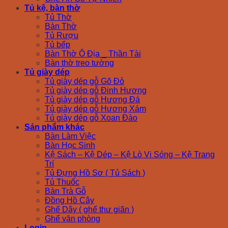
Tủ kệ, bàn thờ
Tủ Thờ
Bàn Thờ
Tủ Rượu
Tủ bếp
Bàn Thờ Ô Địa _ Thần Tài
Bàn thờ treo tường
Tủ giày dép
Tủ giày dép gỗ Gõ Đỏ
Tủ giày dép gỗ Đinh Hương
Tủ giày dép gỗ Hương Đá
Tủ giày dép gỗ Hương Xám
Tủ giày dép gỗ Xoan Đào
Sản phẩm khác
Bàn Làm Việc
Bàn Học Sinh
Kệ Sách – Kệ Dép – Kệ Lò Vi Sóng – Kệ Trang
Trí
Tủ Đựng Hồ Sơ ( Tủ Sách )
Tủ Thuốc
Bàn Trà Gỗ
Đồng Hồ Cây
Ghế Dây ( ghế thư giãn )
Ghế văn phòng
Login