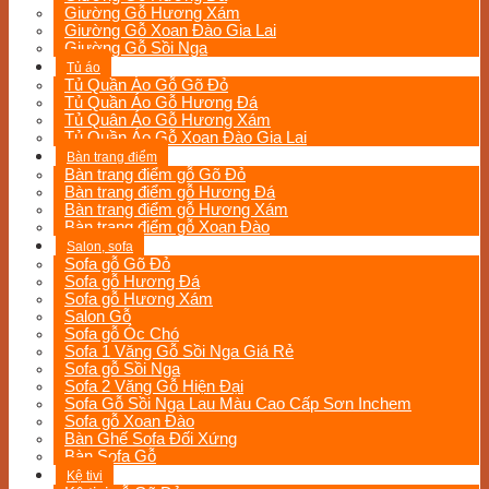
Giường Gỗ Hương Xám
Giường Gỗ Xoan Đào Gia Lai
Giường Gỗ Sồi Nga
Tủ áo
Tủ Quần Áo Gỗ Gõ Đỏ
Tủ Quần Áo Gỗ Hương Đá
Tủ Quân Áo Gỗ Hương Xám
Tủ Quần Áo Gỗ Xoan Đào Gia Lai
Bàn trang điểm
Bàn trang điểm gỗ Gõ Đỏ
Bàn trang điểm gỗ Hương Đá
Bàn trang điểm gỗ Hương Xám
Bàn trang điểm gỗ Xoan Đào
Salon, sofa
Sofa gỗ Gõ Đỏ
Sofa gỗ Hương Đá
Sofa gỗ Hương Xám
Salon Gỗ
Sofa gỗ Óc Chó
Sofa 1 Văng Gỗ Sồi Nga Giá Rẻ
Sofa gỗ Sồi Nga
Sofa 2 Văng Gỗ Hiện Đại
Sofa Gỗ Sồi Nga Lau Màu Cao Cấp Sơn Inchem
Sofa gỗ Xoan Đào
Bàn Ghế Sofa Đối Xứng
Bàn Sofa Gỗ
Kệ tivi