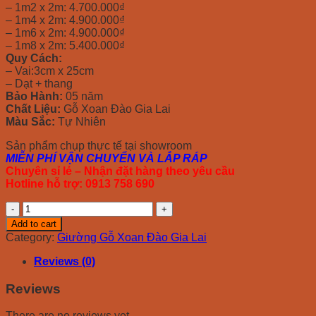
– 1m2 x 2m: 4.700.000₫
– 1m4 x 2m: 4.900.000₫
– 1m6 x 2m: 4.900.000₫
– 1m8 x 2m: 5.400.000₫
Quy Cách:
– Vai:3cm x 25cm
– Dạt + thang
Bảo Hành:
05 năm
Chất Liệu:
Gỗ Xoan Đào Gia Lai
Màu Sắc:
Tự Nhiên
Sản phẩm chụp thực tế tại showroom
MIỄN PHÍ VẬN CHUYỂN VÀ LẮP RÁP
Chuyên sỉ lẻ – Nhận đặt hàng theo yêu cầu
Hotline hỗ trợ: 0913 758 690
Giường
Xoan
Add to cart
Đào
Category:
Giường Gỗ Xoan Đào Gia Lai
Gia
Lai
Reviews (0)
Dạt
quantity
Reviews
There are no reviews yet.