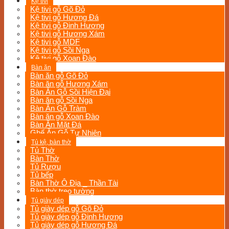
Kệ tivi
Kệ tivi gỗ Gõ Đỏ
Kệ tivi gỗ Hương Đá
Kệ tivi gỗ Đinh Hương
Kệ tivi gỗ Hương Xám
Kệ tivi gỗ MDF
Kệ tivi gỗ Sồi Nga
Kệ tivi gỗ Xoan Đào
Bàn ăn
Bàn ăn gỗ Gõ Đỏ
Bàn ăn gỗ Hương Xám
Bàn Ăn Gỗ Sồi Hiện Đại
Bàn ăn gỗ Sồi Nga
Bàn Ăn Gỗ Tràm
Bàn ăn gỗ Xoan Đào
Bàn Ăn Mặt Đá
Ghế Ăn Gỗ Tự Nhiên
Tủ kệ, bàn thờ
Tủ Thờ
Bàn Thờ
Tủ Rượu
Tủ bếp
Bàn Thờ Ô Địa _ Thần Tài
Bàn thờ treo tường
Tủ giày dép
Tủ giày dép gỗ Gõ Đỏ
Tủ giày dép gỗ Đinh Hương
Tủ giày dép gỗ Hương Đá