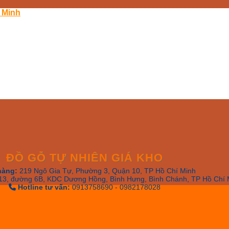
 Minh
ĐỒ GỖ TỰ NHIÊN GIÁ KHO
hàng:
219 Ngô Gia Tự, Phường 3, Quận 10, TP Hồ Chí Minh
13, đường 6B, KDC Dương Hồng, Bình Hưng, Bình Chánh, TP Hồ Chí 
Hotline tư vấn:
0913758690 - 0982178028