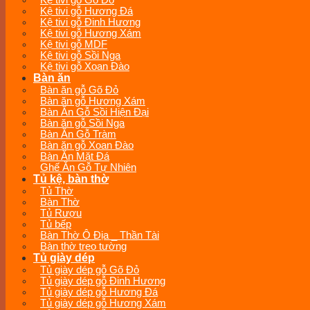
Kệ tivi gỗ Gõ Đỏ
Kệ tivi gỗ Hương Đá
Kệ tivi gỗ Đinh Hương
Kệ tivi gỗ Hương Xám
Kệ tivi gỗ MDF
Kệ tivi gỗ Sồi Nga
Kệ tivi gỗ Xoan Đào
Bàn ăn
Bàn ăn gỗ Gõ Đỏ
Bàn ăn gỗ Hương Xám
Bàn Ăn Gỗ Sồi Hiện Đại
Bàn ăn gỗ Sồi Nga
Bàn Ăn Gỗ Tràm
Bàn ăn gỗ Xoan Đào
Bàn Ăn Mặt Đá
Ghế Ăn Gỗ Tự Nhiên
Tủ kệ, bàn thờ
Tủ Thờ
Bàn Thờ
Tủ Rượu
Tủ bếp
Bàn Thờ Ô Địa _ Thần Tài
Bàn thờ treo tường
Tủ giày dép
Tủ giày dép gỗ Gõ Đỏ
Tủ giày dép gỗ Đinh Hương
Tủ giày dép gỗ Hương Đá
Tủ giày dép gỗ Hương Xám