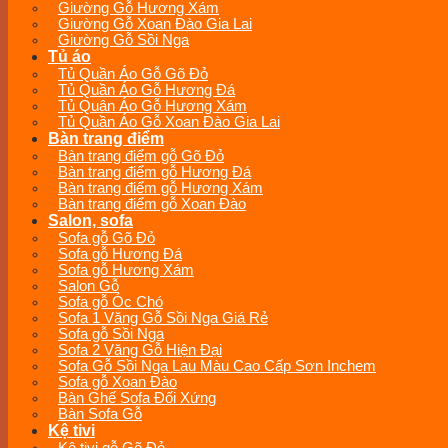
Giường Gỗ Hương Xám
Giường Gỗ Xoan Đào Gia Lai
Giường Gỗ Sồi Nga
Tủ áo
Tủ Quần Áo Gỗ Gõ Đỏ
Tủ Quần Áo Gỗ Hương Đá
Tủ Quân Áo Gỗ Hương Xám
Tủ Quần Áo Gỗ Xoan Đào Gia Lai
Bàn trang điểm
Bàn trang điểm gỗ Gõ Đỏ
Bàn trang điểm gỗ Hương Đá
Bàn trang điểm gỗ Hương Xám
Bàn trang điểm gỗ Xoan Đào
Salon, sofa
Sofa gỗ Gõ Đỏ
Sofa gỗ Hương Đá
Sofa gỗ Hương Xám
Salon Gỗ
Sofa gỗ Óc Chó
Sofa 1 Văng Gỗ Sồi Nga Giá Rẻ
Sofa gỗ Sồi Nga
Sofa 2 Văng Gỗ Hiện Đại
Sofa Gỗ Sồi Nga Lau Màu Cao Cấp Sơn Inchem
Sofa gỗ Xoan Đào
Bàn Ghế Sofa Đối Xứng
Bàn Sofa Gỗ
Kệ tivi