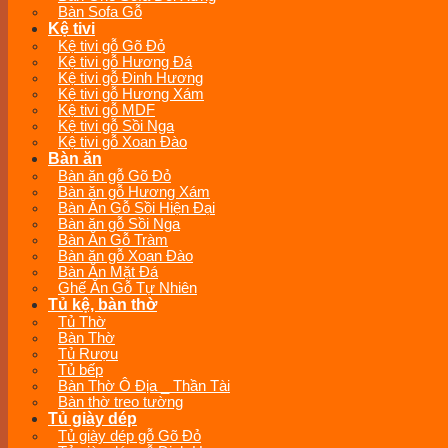
Bàn Sofa Gỗ
Kệ tivi
Kệ tivi gỗ Gõ Đỏ
Kệ tivi gỗ Hương Đá
Kệ tivi gỗ Đinh Hương
Kệ tivi gỗ Hương Xám
Kệ tivi gỗ MDF
Kệ tivi gỗ Sồi Nga
Kệ tivi gỗ Xoan Đào
Bàn ăn
Bàn ăn gỗ Gõ Đỏ
Bàn ăn gỗ Hương Xám
Bàn Ăn Gỗ Sồi Hiện Đại
Bàn ăn gỗ Sồi Nga
Bàn Ăn Gỗ Tràm
Bàn ăn gỗ Xoan Đào
Bàn Ăn Mặt Đá
Ghế Ăn Gỗ Tự Nhiên
Tủ kệ, bàn thờ
Tủ Thờ
Bàn Thờ
Tủ Rượu
Tủ bếp
Bàn Thờ Ô Địa _ Thần Tài
Bàn thờ treo tường
Tủ giày dép
Tủ giày dép gỗ Gõ Đỏ