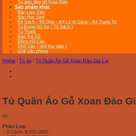
Tủ giày dép gỗ Xoan Đào
Sản phẩm khác
Bàn Làm Việc
Bàn Học Sinh
Kệ Sách – Kệ Dép – Kệ Lò Vi Sóng – Kệ Trang Trí
Tủ Đựng Hồ Sơ ( Tủ Sách )
Tủ Thuốc
Bàn Trà Gỗ
Đồng Hồ Cây
Ghế Dây ( ghế thư giãn )
Ghế văn phòng
Home
/
Tủ áo
/
Tủ Quần Áo Gỗ Xoan Đào Gia Lai
Tủ Quần Áo Gỗ Xoan Đào Gi
0
₫
Phân Loại
– 3 Cánh: 9.550.000₫