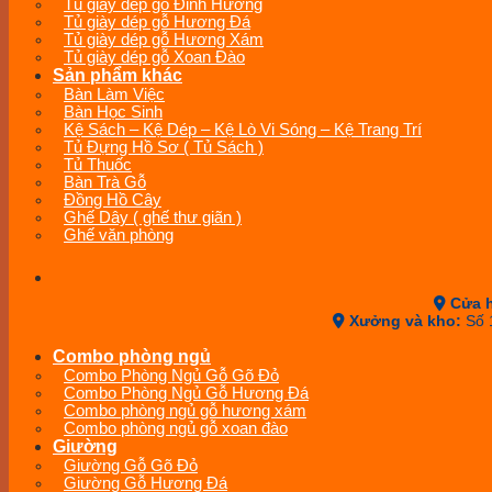
Tủ giày dép gỗ Đinh Hương
Tủ giày dép gỗ Hương Đá
Tủ giày dép gỗ Hương Xám
Tủ giày dép gỗ Xoan Đào
Sản phẩm khác
Bàn Làm Việc
Bàn Học Sinh
Kệ Sách – Kệ Dép – Kệ Lò Vi Sóng – Kệ Trang Trí
Tủ Đựng Hồ Sơ ( Tủ Sách )
Tủ Thuốc
Bàn Trà Gỗ
Đồng Hồ Cây
Ghế Dây ( ghế thư giãn )
Ghế văn phòng
Cửa 
Xưởng và kho:
Số 
Combo phòng ngủ
Combo Phòng Ngủ Gỗ Gõ Đỏ
Combo Phòng Ngủ Gỗ Hương Đá
Combo phòng ngủ gỗ hương xám
Combo phòng ngủ gỗ xoan đào
Giường
Giường Gỗ Gõ Đỏ
Giường Gỗ Hương Đá