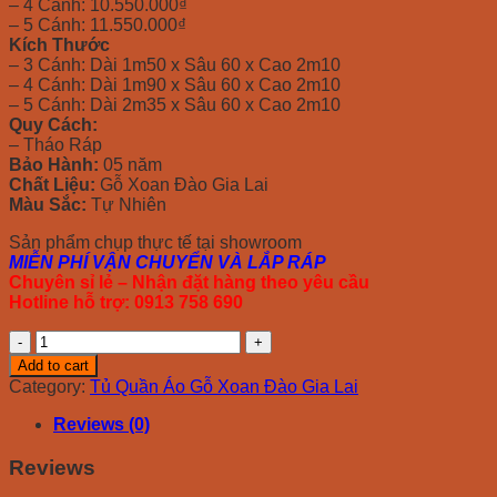
– 4 Cánh: 10.550.000₫
– 5 Cánh: 11.550.000₫
Kích Thước
– 3 Cánh: Dài 1m50 x Sâu 60 x Cao 2m10
– 4 Cánh: Dài 1m90 x Sâu 60 x Cao 2m10
– 5 Cánh: Dài 2m35 x Sâu 60 x Cao 2m10
Quy Cách:
– Tháo Ráp
Bảo Hành:
05 năm
Chất Liệu:
Gỗ Xoan Đào Gia Lai
Màu Sắc:
Tự Nhiên
Sản phẩm chụp thực tế tại showroom
MIỄN PHÍ VẬN CHUYỂN VÀ LẮP RÁP
Chuyên sỉ lẻ – Nhận đặt hàng theo yêu cầu
Hotline hỗ trợ: 0913 758 690
Tủ
Quần
Add to cart
Áo
Category:
Tủ Quần Áo Gỗ Xoan Đào Gia Lai
Gỗ
Xoan
Reviews (0)
Đào
Gia
Reviews
Lai