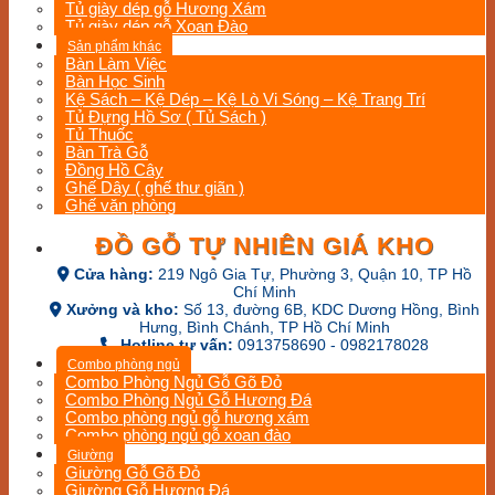
Tủ giày dép gỗ Hương Xám
Tủ giày dép gỗ Xoan Đào
Sản phẩm khác
Bàn Làm Việc
Bàn Học Sinh
Kệ Sách – Kệ Dép – Kệ Lò Vi Sóng – Kệ Trang Trí
Tủ Đựng Hồ Sơ ( Tủ Sách )
Tủ Thuốc
Bàn Trà Gỗ
Đồng Hồ Cây
Ghế Dây ( ghế thư giãn )
Ghế văn phòng
ĐỒ GỖ TỰ NHIÊN GIÁ KHO
Cửa hàng:
219 Ngô Gia Tự, Phường 3, Quận 10, TP Hồ
Chí Minh
Xưởng và kho:
Số 13, đường 6B, KDC Dương Hồng, Bình
Hưng, Bình Chánh, TP Hồ Chí Minh
Hotline tư vấn:
0913758690 - 0982178028
Combo phòng ngủ
Combo Phòng Ngủ Gỗ Gõ Đỏ
Combo Phòng Ngủ Gỗ Hương Đá
Combo phòng ngủ gỗ hương xám
Combo phòng ngủ gỗ xoan đào
Giường
Giường Gỗ Gõ Đỏ
Giường Gỗ Hương Đá