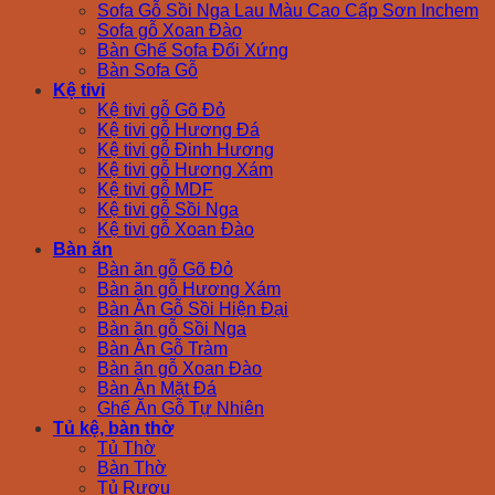
Sofa Gỗ Sồi Nga Lau Màu Cao Cấp Sơn Inchem
Sofa gỗ Xoan Đào
Bàn Ghế Sofa Đối Xứng
Bàn Sofa Gỗ
Kệ tivi
Kệ tivi gỗ Gõ Đỏ
Kệ tivi gỗ Hương Đá
Kệ tivi gỗ Đinh Hương
Kệ tivi gỗ Hương Xám
Kệ tivi gỗ MDF
Kệ tivi gỗ Sồi Nga
Kệ tivi gỗ Xoan Đào
Bàn ăn
Bàn ăn gỗ Gõ Đỏ
Bàn ăn gỗ Hương Xám
Bàn Ăn Gỗ Sồi Hiện Đại
Bàn ăn gỗ Sồi Nga
Bàn Ăn Gỗ Tràm
Bàn ăn gỗ Xoan Đào
Bàn Ăn Mặt Đá
Ghế Ăn Gỗ Tự Nhiên
Tủ kệ, bàn thờ
Tủ Thờ
Bàn Thờ
Tủ Rượu