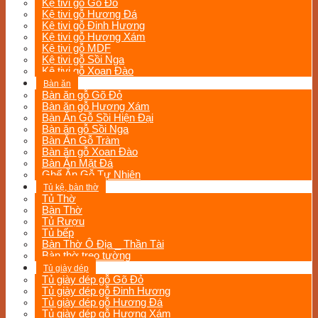
Kệ tivi gỗ Gõ Đỏ
Kệ tivi gỗ Hương Đá
Kệ tivi gỗ Đinh Hương
Kệ tivi gỗ Hương Xám
Kệ tivi gỗ MDF
Kệ tivi gỗ Sồi Nga
Kệ tivi gỗ Xoan Đào
Bàn ăn
Bàn ăn gỗ Gõ Đỏ
Bàn ăn gỗ Hương Xám
Bàn Ăn Gỗ Sồi Hiện Đại
Bàn ăn gỗ Sồi Nga
Bàn Ăn Gỗ Tràm
Bàn ăn gỗ Xoan Đào
Bàn Ăn Mặt Đá
Ghế Ăn Gỗ Tự Nhiên
Tủ kệ, bàn thờ
Tủ Thờ
Bàn Thờ
Tủ Rượu
Tủ bếp
Bàn Thờ Ô Địa _ Thần Tài
Bàn thờ treo tường
Tủ giày dép
Tủ giày dép gỗ Gõ Đỏ
Tủ giày dép gỗ Đinh Hương
Tủ giày dép gỗ Hương Đá
Tủ giày dép gỗ Hương Xám