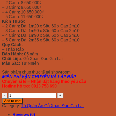
– 2 Cánh: 8.650.000₫
– 3 Cánh: 9.650.000₫
– 4 Cánh: 10.650.000₫
– 5 Cánh: 11.650.000₫
Kích Thước
– 2 Cánh: Dài 1m20 x Sâu 60 x Cao 2m10
– 3 Cánh: Dài 1m50 x Sâu 60 x Cao 2m10
– 4 Cánh: Dài 1m90 x Sâu 60 x Cao 2m10
– 5 Cánh: Dài 2m35 x Sâu 60 x Cao 2m10
Quy Cách:
– Tháo Ráp
Bảo Hành:
05 năm
Chất Liệu:
Gỗ Xoan Đào Gia Lai
Màu Sắc:
Tự Nhiên
Sản phẩm chụp thực tế tại showroom
MIỄN PHÍ VẬN CHUYỂN VÀ LẮP RÁP
Chuyên sỉ lẻ – Nhận đặt hàng theo yêu cầu
Hotline hỗ trợ: 0913 758 690
Tủ
Quần
Add to cart
Áo
Category:
Tủ Quần Áo Gỗ Xoan Đào Gia Lai
Gỗ
Xoan
Reviews (0)