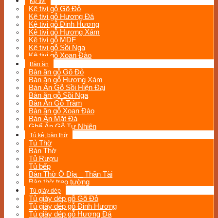
Kệ tivi
Kệ tivi gỗ Gõ Đỏ
Kệ tivi gỗ Hương Đá
Kệ tivi gỗ Đinh Hương
Kệ tivi gỗ Hương Xám
Kệ tivi gỗ MDF
Kệ tivi gỗ Sồi Nga
Kệ tivi gỗ Xoan Đào
Bàn ăn
Bàn ăn gỗ Gõ Đỏ
Bàn ăn gỗ Hương Xám
Bàn Ăn Gỗ Sồi Hiện Đại
Bàn ăn gỗ Sồi Nga
Bàn Ăn Gỗ Tràm
Bàn ăn gỗ Xoan Đào
Bàn Ăn Mặt Đá
Ghế Ăn Gỗ Tự Nhiên
Tủ kệ, bàn thờ
Tủ Thờ
Bàn Thờ
Tủ Rượu
Tủ bếp
Bàn Thờ Ô Địa _ Thần Tài
Bàn thờ treo tường
Tủ giày dép
Tủ giày dép gỗ Gõ Đỏ
Tủ giày dép gỗ Đinh Hương
Tủ giày dép gỗ Hương Đá