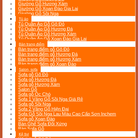
Giường Gỗ Hương Xám
Giường Gỗ Xoan Đào Gia Lai
Giường Gỗ Sồi Nga
Tủ áo
Tủ Quần Áo Gỗ Gõ Đỏ
Tủ Quần Áo Gỗ Hương Đá
Tủ Quân Áo Gỗ Hương Xám
Tủ Quần Áo Gỗ Xoan Đào Gia Lai
Bàn trang điểm
Bàn trang điểm gỗ Gõ Đỏ
Bàn trang điểm gỗ Hương Đá
Bàn trang điểm gỗ Hương Xám
Bàn trang điểm gỗ Xoan Đào
Salon, sofa
Sofa gỗ Gõ Đỏ
Sofa gỗ Hương Đá
Sofa gỗ Hương Xám
Salon Gỗ
Sofa gỗ Óc Chó
Sofa 1 Văng Gỗ Sồi Nga Giá Rẻ
Sofa gỗ Sồi Nga
Sofa 2 Văng Gỗ Hiện Đại
Sofa Gỗ Sồi Nga Lau Màu Cao Cấp Sơn Inchem
Sofa gỗ Xoan Đào
Bàn Ghế Sofa Đối Xứng
Bàn Sofa Gỗ
Kệ tivi