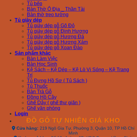
Tủ bếp
Bàn Thờ Ô Địa _ Thần Tài
Bàn thờ treo tường
Tủ giày dép
Tủ giày dép gỗ Gõ Đỏ
Tủ giày dép gỗ Đinh Hương
Tủ giày dép gỗ Hương Đá
Tủ giày dép gỗ Hương Xám
Tủ giày dép gỗ Xoan Đào
Sản phẩm khác
Bàn Làm Việc
Bàn Học Sinh
Kệ Sách – Kệ Dép – Kệ Lò Vi Sóng – Kệ Trang
Trí
Tủ Đựng Hồ Sơ ( Tủ Sách )
Tủ Thuốc
Bàn Trà Gỗ
Đồng Hồ Cây
Ghế Dây ( ghế thư giãn )
Ghế văn phòng
Login
ĐỒ GỖ TỰ NHIÊN GIÁ KHO
Cửa hàng:
219 Ngô Gia Tự, Phường 3, Quận 10, TP Hồ Chí
Minh