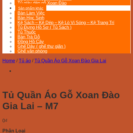
Tủ giày dép gỗ Xoan Đào
Sản phẩm khác
Bàn Làm Việc
Bàn Học Sinh
Kệ Sách – Kệ Dép – Kệ Lò Vi Sóng – Kệ Trang Trí
Tủ Đựng Hồ Sơ ( Tủ Sách )
Tủ Thuốc
Bàn Trà Gỗ
Đồng Hồ Cây
Ghế Dây ( ghế thư giãn )
Ghế văn phòng
Home
/
Tủ áo
/
Tủ Quần Áo Gỗ Xoan Đào Gia Lai
Tủ Quần Áo Gỗ Xoan Đào
Gia Lai – M7
0
₫
Phân Loại