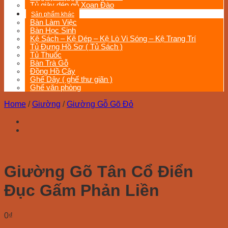
Tủ giày dép gỗ Xoan Đào
Sản phẩm khác
Bàn Làm Việc
Bàn Học Sinh
Kệ Sách – Kệ Dép – Kệ Lò Vi Sóng – Kệ Trang Trí
Tủ Đựng Hồ Sơ ( Tủ Sách )
Tủ Thuốc
Bàn Trà Gỗ
Đồng Hồ Cây
Ghế Dây ( ghế thư giãn )
Ghế văn phòng
Home
/
Giường
/
Giường Gỗ Gõ Đỏ
Giường Gõ Tân Cổ Điển
Đục Gấm Phản Liền
0
₫