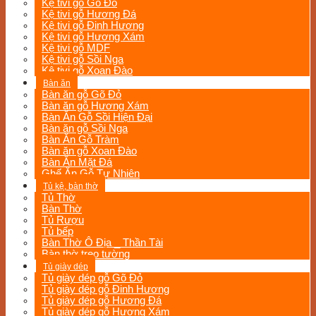
Kệ tivi gỗ Gõ Đỏ
Kệ tivi gỗ Hương Đá
Kệ tivi gỗ Đinh Hương
Kệ tivi gỗ Hương Xám
Kệ tivi gỗ MDF
Kệ tivi gỗ Sồi Nga
Kệ tivi gỗ Xoan Đào
Bàn ăn
Bàn ăn gỗ Gõ Đỏ
Bàn ăn gỗ Hương Xám
Bàn Ăn Gỗ Sồi Hiện Đại
Bàn ăn gỗ Sồi Nga
Bàn Ăn Gỗ Tràm
Bàn ăn gỗ Xoan Đào
Bàn Ăn Mặt Đá
Ghế Ăn Gỗ Tự Nhiên
Tủ kệ, bàn thờ
Tủ Thờ
Bàn Thờ
Tủ Rượu
Tủ bếp
Bàn Thờ Ô Địa _ Thần Tài
Bàn thờ treo tường
Tủ giày dép
Tủ giày dép gỗ Gõ Đỏ
Tủ giày dép gỗ Đinh Hương
Tủ giày dép gỗ Hương Đá
Tủ giày dép gỗ Hương Xám