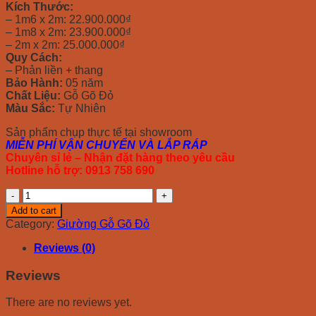
Kích Thước:
– 1m6 x 2m: 22.900.000₫
– 1m8 x 2m: 23.900.000₫
– 2m x 2m: 25.000.000₫
Quy Cách:
– Phản liền + thang
Bảo Hành:
05 năm
Chất Liệu:
Gỗ Gõ Đỏ
Màu Sắc:
Tự Nhiên
Sản phẩm chụp thực tế tại showroom
MIỄN PHÍ VẬN CHUYỂN VÀ LẮP RÁP
Chuyên sỉ lẻ – Nhận đặt hàng theo yêu cầu
Hotline hỗ trợ: 0913 758 690
Giường
Gõ
Add to cart
Tân
Category:
Giường Gỗ Gõ Đỏ
Cổ
Điển
Reviews (0)
Đục
Gấm
Reviews
Phản
Liền
There are no reviews yet.
quantity