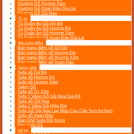
Giường Gỗ Hương Xám
Giường Gỗ Xoan Đào Gia Lai
Giường Gỗ Sồi Nga
Tủ áo
Tủ Quần Áo Gỗ Gõ Đỏ
Tủ Quần Áo Gỗ Hương Đá
Tủ Quân Áo Gỗ Hương Xám
Tủ Quần Áo Gỗ Xoan Đào Gia Lai
Bàn trang điểm
Bàn trang điểm gỗ Gõ Đỏ
Bàn trang điểm gỗ Hương Đá
Bàn trang điểm gỗ Hương Xám
Bàn trang điểm gỗ Xoan Đào
Salon, sofa
Sofa gỗ Gõ Đỏ
Sofa gỗ Hương Đá
Sofa gỗ Hương Xám
Salon Gỗ
Sofa gỗ Óc Chó
Sofa 1 Văng Gỗ Sồi Nga Giá Rẻ
Sofa gỗ Sồi Nga
Sofa 2 Văng Gỗ Hiện Đại
Sofa Gỗ Sồi Nga Lau Màu Cao Cấp Sơn Inchem
Sofa gỗ Xoan Đào
Bàn Ghế Sofa Đối Xứng
Bàn Sofa Gỗ
Kệ tivi