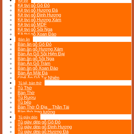
Kệ tivi
Kệ tivi gỗ Gõ Đỏ
Kệ tivi gỗ Hương Đá
Kệ tivi gỗ Đinh Hương
Kệ tivi gỗ Hương Xám
Kệ tivi gỗ MDF
Kệ tivi gỗ Sồi Nga
Kệ tivi gỗ Xoan Đào
Bàn ăn
Bàn ăn gỗ Gõ Đỏ
Bàn ăn gỗ Hương Xám
Bàn Ăn Gỗ Sồi Hiện Đại
Bàn ăn gỗ Sồi Nga
Bàn Ăn Gỗ Tràm
Bàn ăn gỗ Xoan Đào
Bàn Ăn Mặt Đá
Ghế Ăn Gỗ Tự Nhiên
Tủ kệ, bàn thờ
Tủ Thờ
Bàn Thờ
Tủ Rượu
Tủ bếp
Bàn Thờ Ô Địa _ Thần Tài
Bàn thờ treo tường
Tủ giày dép
Tủ giày dép gỗ Gõ Đỏ
Tủ giày dép gỗ Đinh Hương
Tủ giày dép gỗ Hương Đá