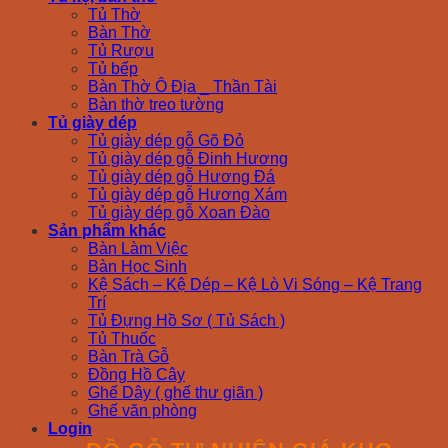
Tủ Thờ
Bàn Thờ
Tủ Rượu
Tủ bếp
Bàn Thờ Ô Địa _ Thần Tài
Bàn thờ treo tường
Tủ giày dép
Tủ giày dép gỗ Gõ Đỏ
Tủ giày dép gỗ Đinh Hương
Tủ giày dép gỗ Hương Đá
Tủ giày dép gỗ Hương Xám
Tủ giày dép gỗ Xoan Đào
Sản phẩm khác
Bàn Làm Việc
Bàn Học Sinh
Kệ Sách – Kệ Dép – Kệ Lò Vi Sóng – Kệ Trang
Trí
Tủ Đựng Hồ Sơ ( Tủ Sách )
Tủ Thuốc
Bàn Trà Gỗ
Đồng Hồ Cây
Ghế Dây ( ghế thư giãn )
Ghế văn phòng
Login